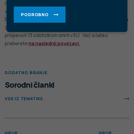
izpostavljenost nevarnim kemikalijam so pomembni
vzroki za zdravstvene težave Evropejcev, izpostavlja
PODROBNO
Evropska agencija za okolje (EEA). Njena obsežna ocena
zdravja in okolja je pokazala, da slaba kakovost okolja
prispeva k 13 odstotkom smrti v EU. Več si lahko
preberete
na naslednji povezavi.
DODATNO BRANJE
Sorodni članki
VSE IZ TEMATIKE
HRUP
HRUP