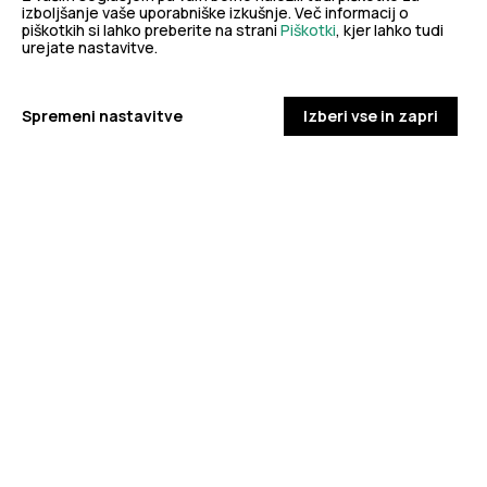
zdravje
izboljšanje vaše uporabniške izkušnje. Več informacij o
PODROBNO
piškotkih si lahko preberite na strani
Piškotki
, kjer lahko tudi
urejate nastavitve.
Spremeni nastavitve
Izberi vse in zapri
Stopite v stik z nami
Ne najdete odgovora na vaše vprašanje? Zastavite nam
vprašanje!
POŠLJI VPRAŠANJE
Facebook
Twitter