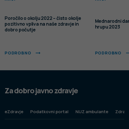
Poročilo o okolju 2022 – čisto okolje
Mednarodni da
pozitivno vpliva na naše zdravje in
hrupu 2023
dobro počutje
PODROBNO
PODROBNO
Za dobro javno zdravje
eZdravje
Podatkovni portal
NIJZ ambulante
Zdravj