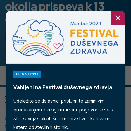
okolja prispeva k 13
odstotkom smrti v EU
HRUP
15. MAJ 2024
Vabljeni na Festival duševnega zdravja.
Zadnje posodobljeno: 11.12.2022
Udeležite se delavnic, prisluhnite zanimivim
Objavljeno: 09.09.2020
predavanjem, okroglim mizam, pogovorite se s
Onesnaženje zraka in obremenitev s hrupom, učinki
strokovnjaki ali obiščite interaktivne koticke in
podnebnih sprememb, kot so vročinski vali, ter
katero od številnih stojnic.