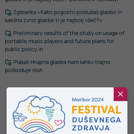
Stopite v stik z nami
Ne najdete odgovora na vaše vprašanje? Zastavite nam
vprašanje!
POŠLJI VPRAŠANJE
Facebook
Twitter
YouTube
Instagram
TikTok
LinkedIn