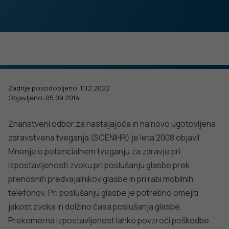
DODATNO BRANJE
15. MAJ 2024
Sorodni članki
Vabljeni na Festival duševnega zdravja.
VSE IZ TEMATIKE
Udeležite se delavnic, prisluhnite zanimivim
predavanjem, okroglim mizam, pogovorite se s
strokovnjaki ali obiščite interaktivne koticke in
katero od številnih stojnic.
HRUP
HRUP
PODROBNO
Poročilo o okolju 2022 – čisto okolje
Mednarodni da
pozitivno vpliva na naše zdravje in
hrupu 2023
dobro počutje