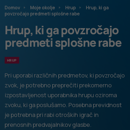
Kako pogosto poslušaš glasbo in kakšna zvrst
glasbe ti je najbolj všeč?: poročilo o raziskavi
Zgibanka »Kako pogosto poslušaš glasbo in
kakšna zvrst glasbe ti je najbolj všeč?«
Preliminary results of the study on usage of
portable music players and future plans for
public policy in
Plakat Hrupna glasba nam lahko trajno
poškoduje sluh
Preberi več