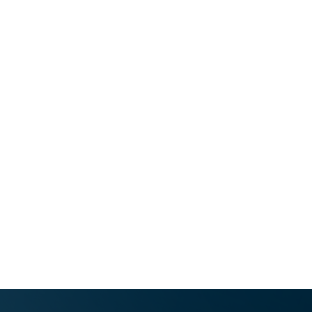
hrupu z uporabo ušesnih čepkov v primerih, ko na raven
jakosti zvoka ne moremo vplivati sami oziroma se mu ne
moremo izogniti.
Na napake, ki jih opazimo pri tovrstnih predmetih, na
primer pri igračah, ki povzročajo prekomeren in
neprijeten hrup, opozorimo Urad RS za varstvo
potrošnikov.
Pristojni organi za izvajanje predpisov na tem področju
sta Ministrstvo za ekonomske odnose in razvoj in Urad
RS za varstvo potrošnikov.
Datoteke: