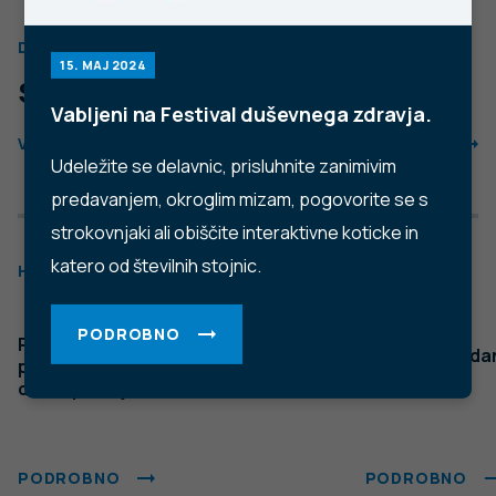
Trubarjeva cesta 2, 1000 Ljubljana
Telefon: +386 1 2441 400
Faks: +386 1 2441 447
E-pošta:
info@nijz.si
Center za komuniciranje:
pr@nijz.si
© 2022 Nacionalni Inštitut za javno zdravje RS. Uporaba
in objava podatkov je dovoljena le z navedbo vira.
Politika varstva osebnih podatkov