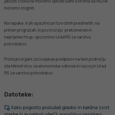
PREPREČEVANJE POŠKODB
Nasveti za varno in veselo noč čarovnic
PODROBNO
dobro
NALEZLJIVE BOLEZNI
javno
Tedensko spremljanje respiratornega
sincicijskega virusa (RSV)
zdravje
PODROBNO