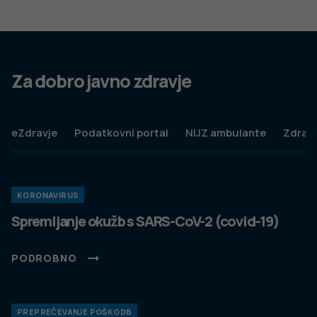
Pogoji uporabe spletnega mesta
Politika piškotkov
Izjava o dostopnosti
Produkcija:
Ta spletna stran uporablja piškotke. Obvezni piškotki in
piškotki, ki ne obdelujejo osebnih podatkov, so že nameščeni.
Z vašim soglasjem pa vam bomo naložili tudi piškotke za
izboljšanje vaše uporabniške izkušnje. Več informacij o
piškotkih si lahko preberite na strani
Piškotki
, kjer lahko tudi
urejate nastavitve.
Slovenščina
Spremeni nastavitve
Izberi vse in zapri