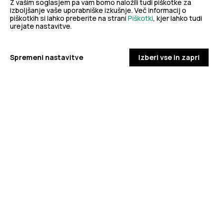
dobro
Z vašim soglasjem pa vam bomo naložili tudi piškotke za
izboljšanje vaše uporabniške izkušnje. Več informacij o
piškotkih si lahko preberite na strani
Piškotki
, kjer lahko tudi
NALEZLJIVE BOLEZNI
javno
urejate nastavitve.
Tedensko spremljanje respiratornega
sincicijskega virusa (RSV)
Spremeni nastavitve
Izberi vse in zapri
zdravje
PODROBNO
Stopite v stik z nami
Ne najdete odgovora na vaše vprašanje? Zastavite nam
vprašanje!