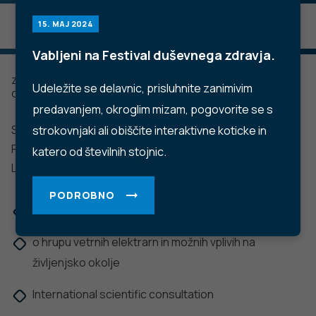
15. MAJ 2024
Vabljeni na Festival duševnega zdravja.
Zadnje posodobljeno: 11.12.2022
Udeležite se delavnic, prisluhnite zanimivim
Objavljeno: 15.05.2020
predavanjem, okroglim mizam, pogovorite se s
Slovensko društvo za akustiko (SDA) je v sodelovanju s
strokovnjaki ali obiščite interaktivne koticke in
Fakulteto za gradbeništvo in geodezijo, Univerza v
katero od številnih stojnic.
Ljubljani, 15. januarja 2020 organiziralo:
PODROBNO
Mednarodni znanstveni posvet
o hrupu vetrnih elektrarn in možnih vplivih na
življenjsko okolje
International scientific consultation