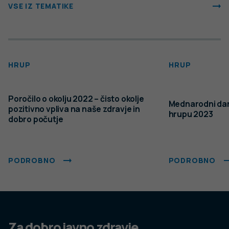
VSE IZ TEMATIKE
HRUP
HRUP
Poročilo o okolju 2022 – čisto okolje
Mednarodni da
pozitivno vpliva na naše zdravje in
hrupu 2023
dobro počutje
PODROBNO
PODROBNO
Za dobro javno zdravje