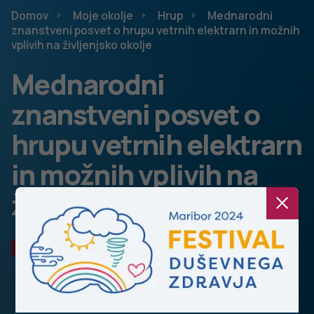
Domov
Moje okolje
Hrup
Mednarodni
znanstveni posvet o hrupu vetrnih elektrarn in možnih
vplivih na življenjsko okolje
Mednarodni
znanstveni posvet o
hrupu vetrnih elektrarn
in možnih vplivih na
življenjsko okolje
HRUP