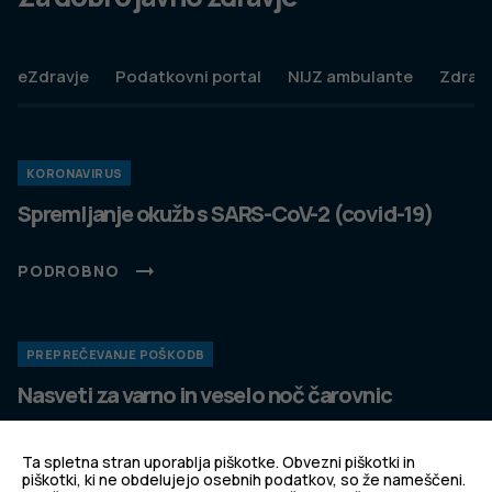
eZdravje
Podatkovni portal
NIJZ ambulante
Zdravj
KORONAVIRUS
Spremljanje okužb s SARS-CoV-2 (covid-19)
PODROBNO
PREPREČEVANJE POŠKODB
Nasveti za varno in veselo noč čarovnic
PODROBNO
Ta spletna stran uporablja piškotke. Obvezni piškotki in
piškotki, ki ne obdelujejo osebnih podatkov, so že nameščeni.