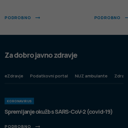
PODROBNO
PODROBNO
Za dobro javno zdravje
eZdravje
Podatkovni portal
NIJZ ambulante
Zdravj
KORONAVIRUS
Spremljanje okužb s SARS-CoV-2 (covid-19)
PODROBNO