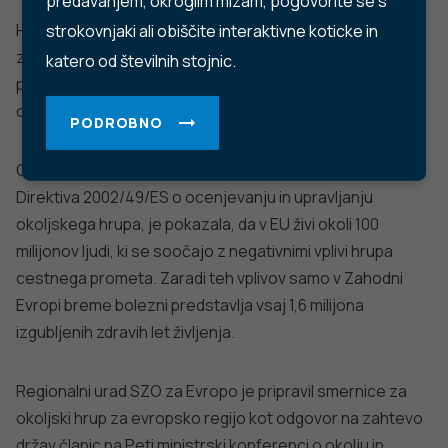
predavanjem, okroglim mizam, pogovorite se s
Hrup v okolju zmanjšuje kakovost bivanja in ogroža
strokovnjaki ali obiščite interaktivne koticke in
zdravje ljudi. Zaskrbljenost zaradi tveganja, ki ga
katero od številnih stojnic.
predstavlja, narašča tako med prebivalci kot med
oblikovalci politik.
PODROBNO
Ocena obremenjenosti s hrupom v okolju, kot to določa
Direktiva 2002/49/ES o ocenjevanju in upravljanju
okoljskega hrupa, je pokazala, da v EU živi okoli 100
milijonov ljudi, ki se soočajo z negativnimi vplivi hrupa
cestnega prometa. Zaradi teh vplivov samo v Zahodni
Evropi breme bolezni predstavlja vsaj 1,6 milijona
izgubljenih zdravih let življenja.
Regionalni urad SZO za Evropo je pripravil smernice za
okoljski hrup za evropsko regijo kot odgovor na zahtevo
držav članic na Peti ministrski konferenci o okolju in