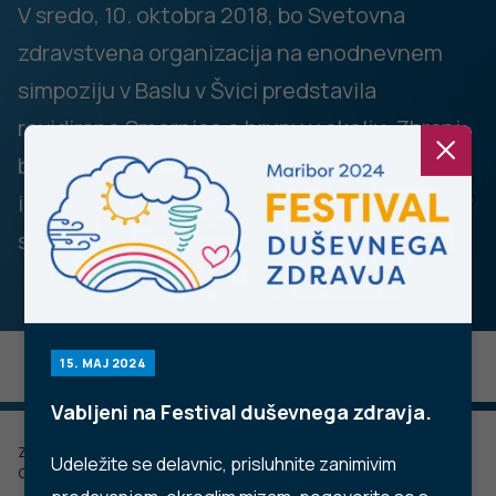
V sredo, 10. oktobra 2018, bo Svetovna
zdravstvena organizacija na enodnevnem
simpoziju v Baslu v Švici predstavila
revidirane Smernice o hrupu v okolju. Zbrani
bodo predstavniki držav članic, strokovnjaki
in zainteresirane strani, ki bodo predstavitev
smernic dopolnili s panelnimi razpravami.
15. MAJ 2024
Vabljeni na Festival duševnega zdravja.
Zadnje posodobljeno: 11.12.2022
Udeležite se delavnic, prisluhnite zanimivim
Objavljeno: 14.09.2018