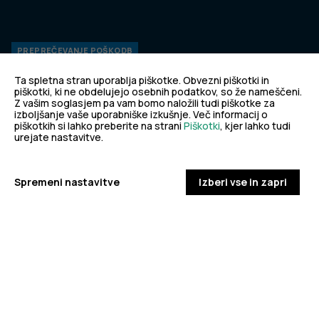
PREPREČEVANJE POŠKODB
Nasveti za varno in veselo noč čarovnic
Ta spletna stran uporablja piškotke. Obvezni piškotki in
piškotki, ki ne obdelujejo osebnih podatkov, so že nameščeni.
Z vašim soglasjem pa vam bomo naložili tudi piškotke za
PODROBNO
izboljšanje vaše uporabniške izkušnje. Več informacij o
dobro
piškotkih si lahko preberite na strani
Piškotki
, kjer lahko tudi
urejate nastavitve.
NALEZLJIVE BOLEZNI
javno
Spremeni nastavitve
Izberi vse in zapri
Tedensko spremljanje respiratornega
sincicijskega virusa (RSV)
zdravje
PODROBNO