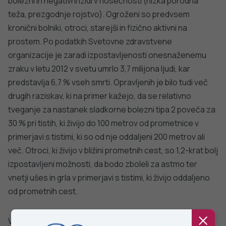
dobro
NALEZLJIVE BOLEZNI
javno
Tedensko spremljanje respiratornega
sincicijskega virusa (RSV)
zdravje
PODROBNO
Stopite v stik z nami
Ne najdete odgovora na vaše vprašanje? Zastavite nam
vprašanje!