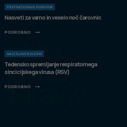
Slovenščina
Spremeni nastavitve
Izberi vse in zapri