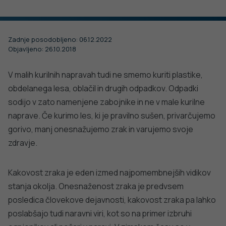
VSE IZ TEMATIKE
Vabljeni na Festival duševnega zdravja.
Udeležite se delavnic, prisluhnite zanimivim
predavanjem, okroglim mizam, pogovorite se s
ZRAK
ZRAK
strokovnjaki ali obiščite interaktivne koticke in
katero od številnih stojnic.
Kurilna sezona prinaša tudi
Povišane ravni 
onesnažen zrak
priporočila za 
PODROBNO
PODROBNO
PODROBNO
Za dobro javno zdravje