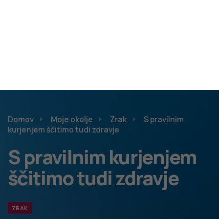
Več informacij o vplivih kurjenja na okolje najdete
na
spletni strani Ministrstva za okolje in prostor
.
Vplivi onesnaženega zraka na
zdravje
Negativni učinki na zdravje se kažejo predvsem kot
bolezni dihal in obtočil, bolezni živčevja, presnovne
bolezni in negativni izidi v nosečnosti (nizka porodna
teža, prezgodnje rojstvo). Ogroženi so predvsem
kronični bolniki, otroci, starejši in fizično aktivni na
prostem. Po podatkih Svetovne zdravstvene
organizacije je zaradi izpostavljenosti onesnaženemu
zraku v letu 2012 v svetu umrlo 3,7 milijona ljudi, kar
predstavlja 6,7 % vseh smrti. Opravljenih je bilo tudi več