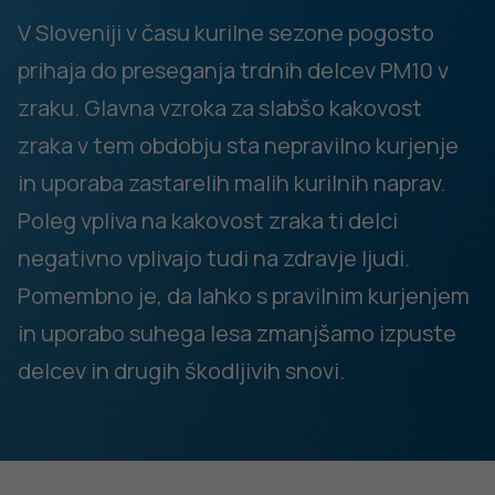
drugih raziskav, ki na primer kažejo, da se relativno
tveganje za nastanek sladkorne bolezni tipa 2 poveča za
30 % pri tistih, ki živijo do 100 metrov od prometnice v
primerjavi s tistimi, ki so od nje oddaljeni 200 metrov ali
več. Otroci, ki živijo v bližini prometnih cest, so 1,2-krat bolj
izpostavljeni možnosti, da bodo zboleli za astmo ter
vnetji ušes in grla v primerjavi s tistimi, ki živijo oddaljeno
od prometnih cest.
Več informacij o vplivih kurjenja na zdravje najdete
na
naslednji povezavi
.
DODATNO BRANJE
Sorodni članki
15. MAJ 2024