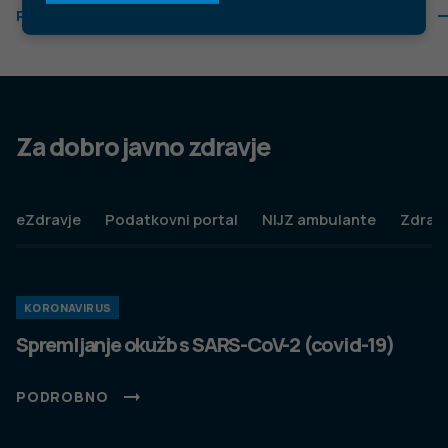
Faks: +386 1 2441 447
E-pošta:
info@nijz.si
Center za komuniciranje:
pr@nijz.si
© 2022 Nacionalni Inštitut za javno zdravje RS. Uporaba
in objava podatkov je dovoljena le z navedbo vira.
Politika varstva osebnih podatkov
Pogoji uporabe spletnega mesta
Politika piškotkov
Izjava o dostopnosti
Produkcija:
Ta spletna stran uporablja piškotke. Obvezni piškotki in
piškotki, ki ne obdelujejo osebnih podatkov, so že nameščeni.
Z vašim soglasjem pa vam bomo naložili tudi piškotke za
izboljšanje vaše uporabniške izkušnje. Več informacij o
piškotkih si lahko preberite na strani
Piškotki
, kjer lahko tudi
urejate nastavitve.