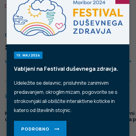
POŠLJI VPRAŠANJE
Facebook
Twitter
YouTube
Instagram
TikTok
LinkedIn
Trubarjeva cesta 2, 1000 Ljubljana
Telefon: +386 1 2441 400