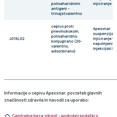
polisaharidnimi
injiciranje
antigeni –
trinajstvalentno
cepivo proti
Apexxnar
pnevmokokom,
suspenzija z
polisaharidno,
J07AL02
injiciranje v
konjugirano (20-
napolnjeni
valentno,
injekcijski br
adsorbirano)
___________________________________________
Informacije o cepivu Apexxnar, povzetek glavnih
značilnosti zdravila in navodil za uporabo:
Centralna baza zdravil – podrobni podatki o