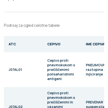
Podrsaj za ogled celotne tabele
ATC
CEPIVO
IME CEPIVA
Cepivo proti
pnevmokokom s
PNEUMOVAX 
J07AL01
prečiščenimi
raztopina za
polisaharidnimi
injiciranje
antigeni
Cepivo proti
pnevmokokom s
prečiščenimi in
PREVENAR 13
J07AL02
vezanimi
suspenzija z