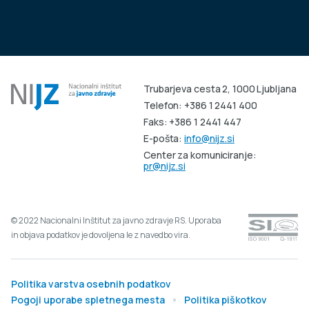
Trubarjeva cesta 2, 1000 Ljubljana
Telefon: +386 1 2441 400
Faks: +386 1 2441 447
E-pošta:
info@nijz.si
Center za komuniciranje:
pr@nijz.si
© 2022 Nacionalni Inštitut za javno zdravje RS. Uporaba
in objava podatkov je dovoljena le z navedbo vira.
Politika varstva osebnih podatkov
Pogoji uporabe spletnega mesta
Politika piškotkov