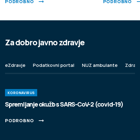
PODROBNO
PODROBNO
Za dobro javno zdravje
eZdravje
Podatkovni portal
NIJZ ambulante
Zdravj
KORONAVIRUS
Spremljanje okužb s SARS-CoV-2 (covid-19)
PODROBNO