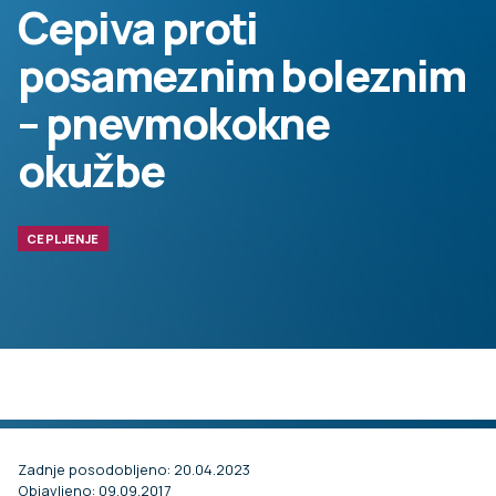
Cepiva proti
posameznim boleznim
– pnevmokokne
okužbe
CEPLJENJE
Zadnje posodobljeno: 20.04.2023
Objavljeno: 09.09.2017