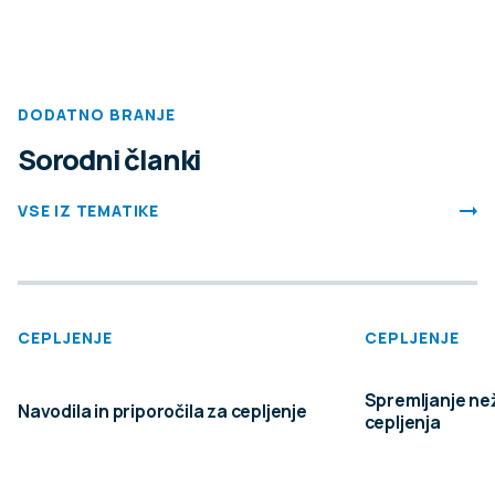
DODATNO BRANJE
Sorodni članki
VSE IZ TEMATIKE
15. MAJ 2024
Vabljeni na Festival duševnega zdravja.
CEPLJENJE
CEPLJENJE
Udeležite se delavnic, prisluhnite zanimivim predava
Spremljanje ne
s strokovnjaki ali obiščite interaktivne koticke in kater
Navodila in priporočila za cepljenje
cepljenja
PODROBNO