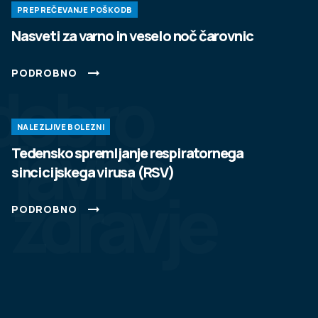
PREPREČEVANJE POŠKODB
Nasveti za varno in veselo noč čarovnic
PODROBNO
dobro
NALEZLJIVE BOLEZNI
javno
Tedensko spremljanje respiratornega
sincicijskega virusa (RSV)
zdravje
PODROBNO