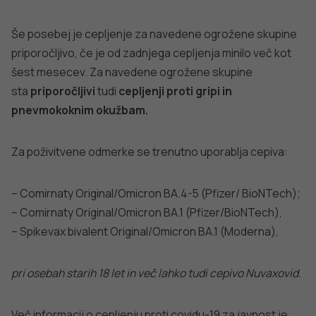
Še posebej je cepljenje za navedene ogrožene skupine
priporočljivo, če je od zadnjega cepljenja minilo več kot
šest mesecev. Za navedene ogrožene skupine
sta
priporočljivi
tudi
cepljenji proti gripi in
pnevmokoknim okužbam.
Za poživitvene odmerke se trenutno uporablja cepiva:
– Comirnaty Original/Omicron BA.4-5 (Pfizer/ BioNTech);
– Comirnaty Original/Omicron BA.1 (Pfizer/BioNTech),
– Spikevax bivalent Original/Omicron BA.1 (Moderna),
pri osebah starih 18 let in več lahko tudi cepivo Nuvaxovid.
Več informacij o cepljenju proti covidu-19 za javnost je