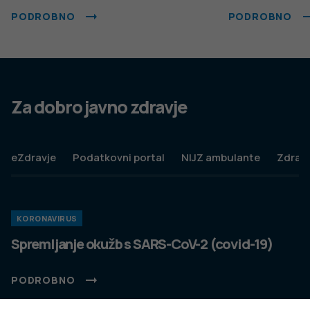
PODROBNO
PODROBNO
Za dobro javno zdravje
eZdravje
Podatkovni portal
NIJZ ambulante
Zdravj
KORONAVIRUS
Spremljanje okužb s SARS-CoV-2 (covid-19)
PODROBNO