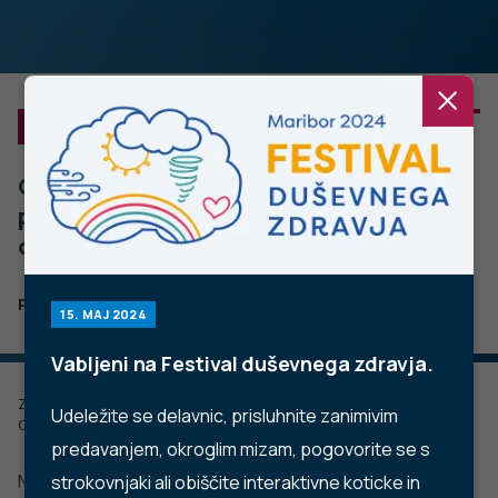
NE SPREGLEJTE
Cepljenje proti gripi, covidu-19 in
pnevmokoknim okužbam v sezoni okužb
dihal 2023/2024
PODROBNO
15. MAJ 2024
Vabljeni na Festival duševnega zdravja.
Zadnje posodobljeno: 23.11.2022
Udeležite se delavnic, prisluhnite zanimivim
Objavljeno: 22.09.2022
predavanjem, okroglim mizam, pogovorite se s
Nova cepiva zagotavljajo boljši odziv protiteles oziroma
strokovnjaki ali obiščite interaktivne koticke in