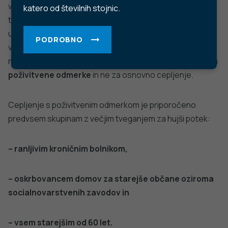
višjo raven protiteles, ki nevtralizirajo različico omikron in
katero od številnih stojnic.
tudi njene podrazličice. Cepiva so registrirana za
uporabo pri osebah, starih 12 let in več, ki so že prejele
PODROBNO
vsaj osnovno cepljenje, od zadnjega cepljenja pa je
minilo vsaj tri mesece. Cepiva so torej
registrirana le za
poživitvene odmerke
in ne za osnovno cepljenje.
Cepljenje s poživitvenim odmerkom je priporočeno
predvsem skupinam z večjim tveganjem za hujši potek:
– ranljivim kroničnim bolnikom,
– oskrbovancem domov za starejše občane oziroma
socialnovarstvenih zavodov in
– vsem starejšim od 60 let.