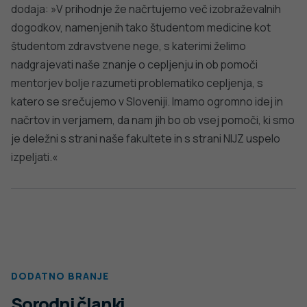
dodaja: »V prihodnje že načrtujemo več izobraževalnih
dogodkov, namenjenih tako študentom medicine kot
študentom zdravstvene nege, s katerimi želimo
nadgrajevati naše znanje o cepljenju in ob pomoči
mentorjev bolje razumeti problematiko cepljenja, s
katero se srečujemo v Sloveniji. Imamo ogromno idej in
načrtov in verjamem, da nam jih bo ob vsej pomoči, ki smo
je deležni s strani naše fakultete in s strani NIJZ uspelo
izpeljati.«
DODATNO BRANJE
Sorodni članki