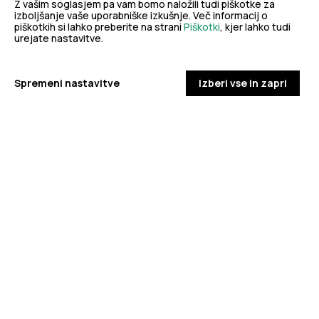
Z vašim soglasjem pa vam bomo naložili tudi piškotke za
izboljšanje vaše uporabniške izkušnje. Več informacij o
piškotkih si lahko preberite na strani
Piškotki
, kjer lahko tudi
urejate nastavitve.
eZdravje
Podatkovni portal
NIJZ ambulante
Zdravj
Spremeni nastavitve
Izberi vse in zapri
KORONAVIRUS
Spremljanje okužb s SARS-CoV-2 (covid-19)
PODROBNO
PREPREČEVANJE POŠKODB
Nasveti za varno in veselo noč čarovnic
PODROBNO