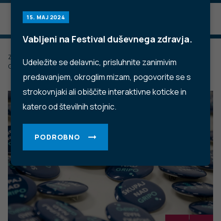
15. MAJ 2024
Vabljeni na Festival duševnega zdravja.
Zadnje posodobljeno: 18.11.2022
Udeležite se delavnic, prisluhnite zanimivim
Objavljeno: 18.11.2017
predavanjem, okroglim mizam, pogovorite se s
strokovnjaki ali obiščite interaktivne koticke in
katero od številnih stojnic.
PODROBNO