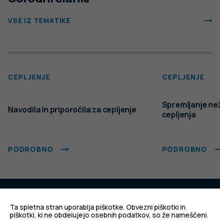
VSE IZ TEMATIKE
CEPLJENJE
CEPLJENJE
Spremljanje ne
Navodila in priporočila za cepljenje
cepljenja
PODROBNO
PODROBNO
Ta spletna stran uporablja piškotke. Obvezni piškotki in
Za dobro javno zdravje
piškotki, ki ne obdelujejo osebnih podatkov, so že nameščeni.