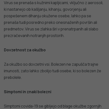
kontaktirajo svojega izbranega zdravnika;
Kašljamo in kihamo v rokav ali robček za enkratno
uporabo, ki ga po uporabi odvržemo v koš in si nato
umijemo ali razkužimo roke;
Pred okužbo se lahko dodatno zaščitimo z uporabo
maske, posebej če spadamo v skupino, ogroženo za
težek potek bolezni.
Za zaščito pred covidom-19, zlasti pred težjo obliko
bolezni, je na voljo cepljenje proti covidu-19, ki je
priporočljivo za osebe s povečanim tveganjem za težji
potek bolezni (starejši, posebej ranljivi kronični bolniki,
oskrbovanci DSO/SVZ).