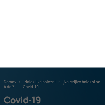
simptomov. Pri večini okuženih se pojavijo vročina,
bolečine v žrelu, kašelj, izcedek iz nosu, slabo počutje,
utrujenost, bolečine v mišicah in sklepih, lahko tudi izguba
vonja in okusa ter prebavne težave.
Bolezen včasih lahko poteka težje. Najpogostejši zaplet
covida-19 je pljučnica. Lahko se pojavijo krvni strdki in
prizadetost drugih organov, kot so npr. srce, ledvica,
možgani. Večje tveganje za težji potek bolezni imajo
starejši ljudje in kronični bolniki.
Pri nekaterih osebah simptomi bolezni lahko vztrajajo še
več tednov, mesecev ali celo let, kar imenujemo dolgi
covid ali postcovidni sindrom. Med težavami so v
ospredju utrujenost, zasoplost, zmanjšana telesna
zmogljivost, rahlo povišana telesna temperatura,