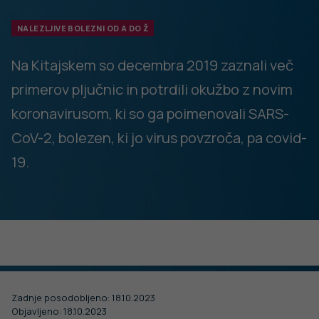
problemi s koncentracijo, težave pri iskanju besed,
motnje spanja, mišične bolečine, glavobol. Dolgi covid se
lahko razvije pri vsakem bolniku s covidom-19, ne glede na
resnost bolezni ali načine zdravljenja. Povečano
tveganje za dolgi covid imajo ženske, kronični bolniki in
necepljene osebe.
Diagnoza
Okužbo z virusom SARS-CoV-2 se lahko dokaže s PCR
testom ali hitrim antigenskim testom brisa nosnega oz.
nosno-žrelnega prostora.
15. MAJ 2024
Kužnost
Vabljeni na Festival duševnega zdravja.
Udeležite se delavnic, prisluhnite zanimivim
Oseba je kužna že dva dni pred pojavom simptomov in do