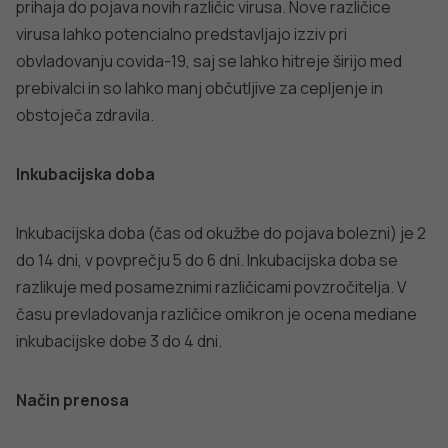
Preprečevanje okužbe
Za preprečevanje širjenja okužbe so pomembni naslednji
ukrepi:
Pogosto si umivamo ali razkužujemo roke;
Z neumitimi rokami se ne dotikamo ust, nosu in oči;
Izogibamo se zadrževanju v natrpanih zaprtih
prostorih oz. če je mogoče, vzdržujemo medosebno
razdaljo (2 metra);
Prostore redno zračimo;
Osebe s simptomi in znaki covida-19 naj ostanejo
doma dokler simptomi ne izzvenijo in po potrebi