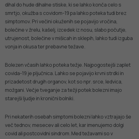
Več informacij o cepljenju proti covidu-19 je na voljo na
www.cepimose.si
; navodila in priporočila za cepljenje
proti covidu-19 pa na
naslednji povezavi
.
Informacije o cepljenju proti gripi, covidu-19 in
pnevmokoknim okužbam v sezoni okužb dihal 2023/2024
so na voljo na
naslednji povezavi
.
Priporočila za zaščito zdravja v trenutni situaciji covida-19
so dostopna na
naslednji povezavi
DODATNO BRANJE
Sorodni članki