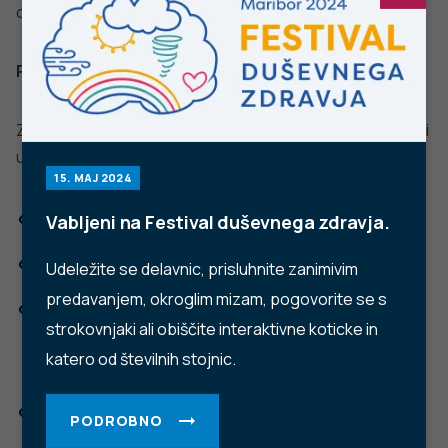
dobro
NALEZLJIVE BOLEZNI
javno
Tedensko spremljanje respiratornega
sincicijskega virusa (RSV)
zdravje
PODROBNO
Stopite v stik z nami
Ne najdete odgovora na vaše vprašanje? Zastavite nam
vprašanje!