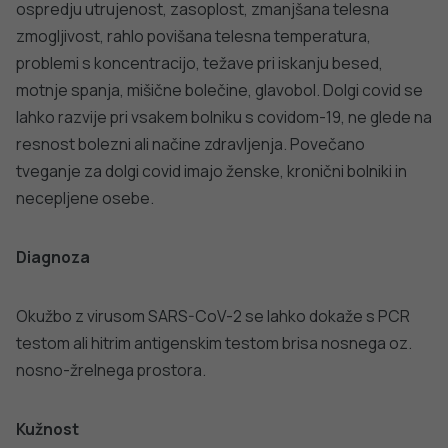
VSE IZ TEMATIKE
NALEZLJIVE BOLEZNI OD A DO Ž
NALEZLJIVE BO
Karbapenemaze 
Pasavec ali herpes zoster
odporne bakteri
karbapenemaz
PODROBNO
PODROBNO
Za dobro javno zdravje