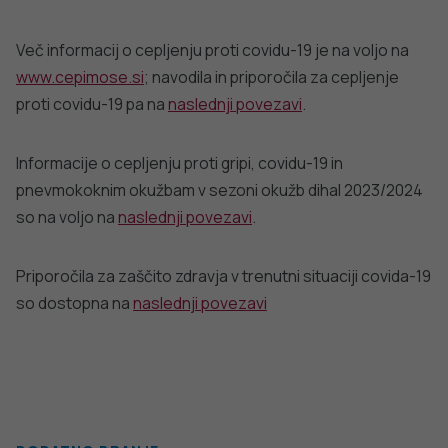
Telefon: +386 1 2441 400
Faks: +386 1 2441 447
E-pošta:
info@nijz.si
Center za komuniciranje:
pr@nijz.si
© 2022 Nacionalni Inštitut za javno zdravje RS. Uporaba
in objava podatkov je dovoljena le z navedbo vira.
Politika varstva osebnih podatkov
Pogoji uporabe spletnega mesta
Politika piškotkov
Izjava o dostopnosti
Produkcija: