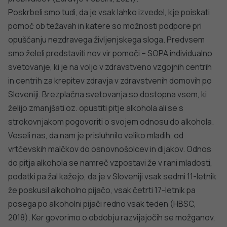
KORONAVIRUS
Spremljanje okužb s SARS-CoV-2 (covid-19)
PODROBNO
PREPREČEVANJE POŠKODB
Nasveti za varno in veselo noč čarovnic
PODROBNO
dobro
NALEZLJIVE BOLEZNI
javno
Tedensko spremljanje respiratornega
sincicijskega virusa (RSV)