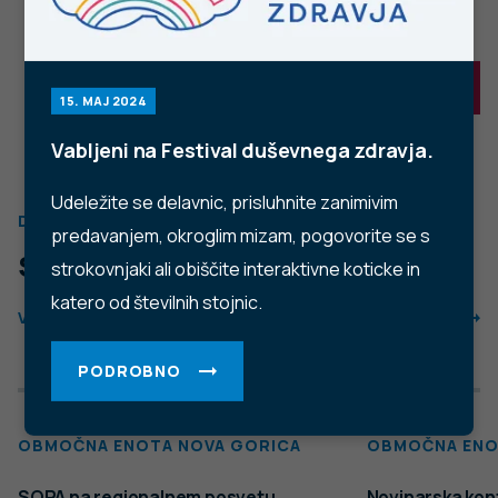
YouTube
Instagram
TikTok
LinkedIn
Trubarjeva cesta 2, 1000 Ljubljana
Telefon: +386 1 2441 400
Faks: +386 1 2441 447
E-pošta:
info@nijz.si
Center za komuniciranje:
pr@nijz.si