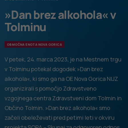
že poskusil alkoholno pijačo, vsak četrti 17-letnik pa
posega po alkoholni pijači redno vsak teden (HBSC,
2018). Ker govorimo o obdobju razvijajočih se možganov,
ima lahko pitje alkoholnih pijač v tem času še več
negativnih posledic na mlado telo.
Z nami se je podružil tudi tolminski župan Alen Červ, ki je
pohvalil odziv lokalnih ustanov in društev. Z interaktivnimi
vsebinami so namreč ponudili praktičen vpogled v
posledice pitja alkohola in usmeritve v izbire za bolj zdrav
način življenja.