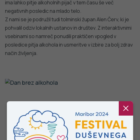
zdravje
PODROBNO
Stopite v stik z nami
Ne najdete odgovora na vaše vprašanje? Zastavite nam
vprašanje!
POŠLJI VPRAŠANJE
Facebook
Twitter