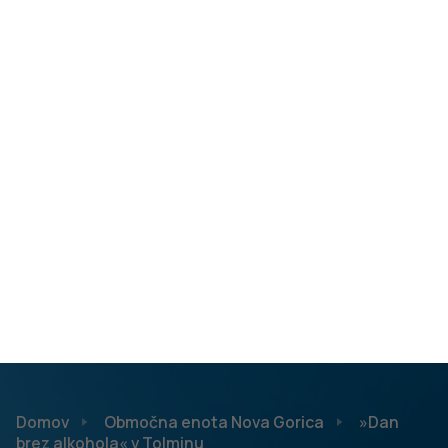
kot 10 %, medtem ko je v Sloveniji delež 8,99 %. Tudi
stopnja bolezni, pripisljivih alkoholu, je v regiji nekoliko
višja od slovenskega povprečja, in znaša 2 na 1000
prebivalcev (Zdravje v občini, 2021).
Poskrbeli smo tudi, da je vsak lahko izvedel, kje poiskati
pomoč ob težavah in katere so možnosti podpore pri
opuščanju nezdravega življenjskega sloga. Predvsem
smo želeli predstaviti nov vir pomoči – SOPA individualno
svetovanje, ki je na voljo v zdravstveno vzgojnih centrih
in centrih za krepitev zdravja v zdravstvenih domovih po
Sloveniji. Brezplačna svetovanja so dostopna vsem, ki
želijo zmanjšati oz. opustiti pitje alkohola ali se s
strokovnjakom pogovoriti o svojem odnosu do alkohola.
Veseli nas, da nam je prisluhnilo veliko mladih, od
vrtčevskih malčkov do osnovnošolcev in dijakov. Odnos
do pitja alkohola se namreč vzpostavi že v rani mladosti,
podatki pa žal kažejo, da je v Sloveniji vsak sedmi 11-letnik