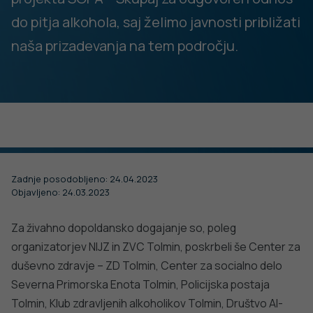
15. MAJ 2024
Vabljeni na Festival duševnega zdravja.
Udeležite se delavnic, prisluhnite zanimivim
DODATNO BRANJE
predavanjem, okroglim mizam, pogovorite se s
Sorodni članki
strokovnjaki ali obiščite interaktivne koticke in
katero od številnih stojnic.
VSE IZ TEMATIKE
PODROBNO