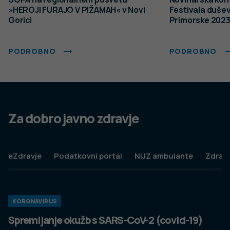
© 2022 Nacionalni Inštitut za javno zdravje RS. Uporaba
in objava podatkov je dovoljena le z navedbo vira.
Politika varstva osebnih podatkov
Pogoji uporabe spletnega mesta
Politika piškotkov
Izjava o dostopnosti
Produkcija:
Ta spletna stran uporablja piškotke. Obvezni piškotki in
piškotki, ki ne obdelujejo osebnih podatkov, so že nameščeni.
Z vašim soglasjem pa vam bomo naložili tudi piškotke za
izboljšanje vaše uporabniške izkušnje. Več informacij o
piškotkih si lahko preberite na strani
Piškotki
, kjer lahko tudi
urejate nastavitve.
Slovenščina
Spremeni nastavitve
Izberi vse in zapri