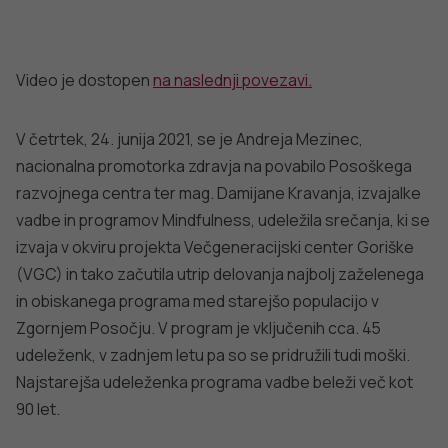
DODATNO BRANJE
Sorodni članki
VSE IZ TEMATIKE
OBMOČNA ENOTA NOVA GORICA
OBMOČNA ENO
SOPA na regionalnem posvetu
Novinarska kon
»HEROJI FURAJO V PIŽAMAH« v Novi
Festivala duše
Gorici
Primorske 202
PODROBNO
PODROBNO