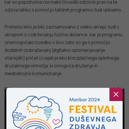
PODROBNO
dobro
NALEZLJIVE BOLEZNI
javno
Tedensko spremljanje respiratornega
sincicijskega virusa (RSV)
zdravje
PODROBNO
Stopite v stik z nami