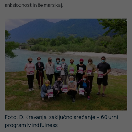
s pomočjo takih programov na Ljudski univerzi podpirate
zdravje starejše populacije ter hvala vsem udeleženkam,
da smo lahko ta dan preživeli skupaj in poklepetali.
Uspešno druženje še naprej!
[1]
Prehrana in telesna dejavnost za zdravje pri starejših
[2]
Mindfulness – Krepitev pozornosti in obvladovanje
stresa
[3]
Priporočila za starejše v času epidemije nove virusne
bolezni COVID-19
[4]
Strategije upravljanja storitev splošnega pomena