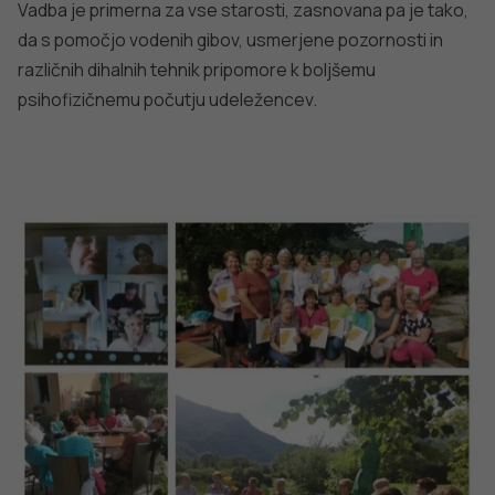
»Imam zdravstvene težave, saj me je doletela kap. S
pomočjo znanja, ki sem ga dobila na programu sem
svoje težave omilila že v bolnišnici. Ko pa sem na
vadbi, se ne oziram na druge ampak sem se naučila,
da se fokusiram nase. S pomočjo vnukinje, ki mi je
pomagala vzpostaviti Skype povezavo, sem se
pridružila skupini tudi v času epidemije Covid, preko
On-line«. Jelka, občina Tolmin.
Ljudska univerza na Posoškem razvojnem centru je
zaznala potrebo starejših in se hitro podal na pot
raziskovanja, kako bi ljudem v času epidemije nekoliko
olajšali stres in strah. Izvajanje programa/vadbe preko
spletne aplikacije je bilo pozitivno sprejeto in je privabilo
še več novih udeleženk iz še bolj oddaljenih krajev iz
Zgornjega Posočja. Promocija programa je stekla sama,
saj se je informacija širila kar od ust do ust. In ker v času
Covid-a Posoški razvojni center ni bil več omejen s
fizično učilnico, se je število vključenih na vadbo še