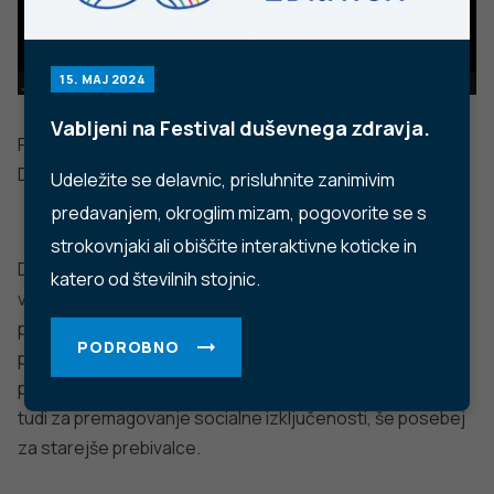
Ne najdete odgovora na vaše vprašanje? Zastavite nam
vprašanje!
POŠLJI VPRAŠANJE
Facebook
Twitter
YouTube
Instagram
TikTok
LinkedIn