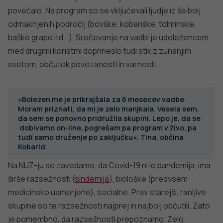
Produkcija:
Ta spletna stran uporablja piškotke. Obvezni piškotki in
piškotki, ki ne obdelujejo osebnih podatkov, so že nameščeni.
Z vašim soglasjem pa vam bomo naložili tudi piškotke za
izboljšanje vaše uporabniške izkušnje. Več informacij o
piškotkih si lahko preberite na strani
Piškotki
, kjer lahko tudi
urejate nastavitve.
Slovenščina
Spremeni nastavitve
Izberi vse in zapri