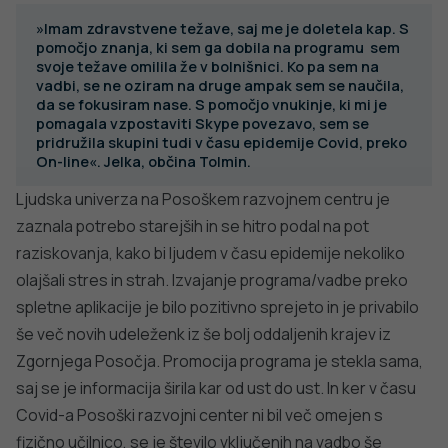
Trubarjeva cesta 2, 1000 Ljubljana
Telefon: +386 1 2441 400
Faks: +386 1 2441 447
E-pošta:
info@nijz.si
Center za komuniciranje:
pr@nijz.si
© 2022 Nacionalni Inštitut za javno zdravje RS. Uporaba
in objava podatkov je dovoljena le z navedbo vira.
Politika varstva osebnih podatkov
Pogoji uporabe spletnega mesta
Politika piškotkov
Izjava o dostopnosti