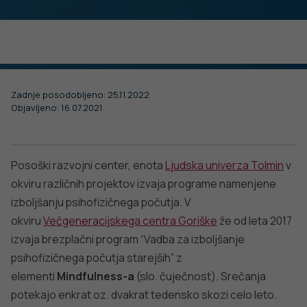
15. MAJ 2024
Vabljeni na Festival duševnega zdravja.
Foto: A. Mezinec, utrinek iz srečanje pod vodstvom mag.
Damijane Kravanja
Udeležite se delavnic, prisluhnite zanimivim
predavanjem, okroglim mizam, pogovorite se s
strokovnjaki ali obiščite interaktivne koticke in
Dostopnost do storitev, ki jih nudi okolje, pomembno
katero od številnih stojnic.
vpliva na kakovost življenja prebivalstva gorskih
podeželskih območij. Njihova razpoložljivost, kakovost,
PODROBNO
prostorska in cenovna dostopnost pa so ključnega
pomena za ohranjanje prebivalstva na teh področjih, kot
tudi za premagovanje socialne izključenosti, še posebej
za starejše prebivalce.