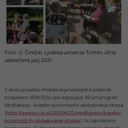
povečalo. Na program so se vključevali ljudje iz še bolj
odmaknjenih področij (bovške, kobariške, tolminske,
baške grape itd ..). Srečevanje na vadbi je udeležencem
med drugimi koristmi doprineslo tudi stik z zunanjim
svetom, občutek povezanosti in varnosti.
»Bolezen me je prikrajšala za 6 mesecev vadbe.
Moram priznati, da mi je zelo manjkala. Vesela sem,
da sem se ponovno pridružila skupini. Lepo je, da se
dobivamo on-line, pogrešam pa program v živo, pa
tudi samo druženje po zaključku«. Tina, občina
Kobarid.
Na NIJZ-ju se zavedamo, da Covid-19 ni le pandemija, ima
širše razsežnosti (
sindemija
), biološke (predvsem
medicinsko usmerjene), socialne. Prav starejši, ranljive
skupine so te razsežnosti najprej in najbolj občutili. Zato
je pomembno, da razsežnosti prepoznamo. Zelo