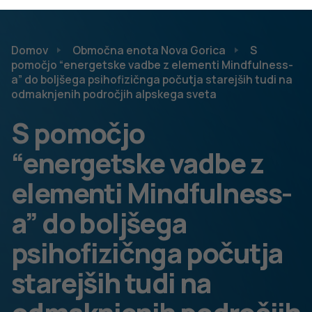
Pred pričetkom vadbe, ki je potekala v živo preko »Skype-
a«, je Andreja Mezinec poklepetala z udeleženkami.
Povratna informacija, ki jo je bila deležna je bila
presenetljiva, saj so udeleženke izrazile veliko
zadovoljstvo nad koristnostjo vadbe in pozitivnimi učinki,
ki se kažejo na njihovem počutju. Udeleženke so
izkazale veliko željo po nadaljevanju programa vadbe,
kajti projekt VGC se z letom 2021 zaključuje.
»Imam težave z rokami in program vadbe mi je v
pomoč pri svoji bolezni. Naučene vaje delam tudi
sama izven vodenega programa. Program vadbe mi
zelo koristi«.
Spremenjene okoliščine, tudi epidemija korona virusa za
vse nas pomeni okoliščine negotovosti, na katere ljudje
pogosto odreagiramo s strahom, tesnobo in tudi jezo,
kar so popolnoma normalni človeški odzivi in prav na te