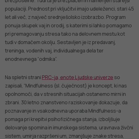
zaželena je aktivna promocija zdravja pri najbolj ranljivih
skupinah in najboljša »reklama« je od ust do ust.
»Program bi priporočila vsem. Meni program pomeni
veliko. Ko pride četrtek je to dan zame in vse ostale
obveznosti morajo počakati«. Danica, obična
Kobarid.
Skupaj z gospo Marico, ki pravi: »S programom sem zelo
zadovoljna, saj me sprošča, mi daje moč in energijo.
Počutim se bolj v ravnovesju sama s seboj in svetom
okoli sebe«, vas vse, ki vas zanima vabimo, da program
preizkusite tudi sami (dostopno
na naslednji povezavi
).
Prav je, da za svoje zdravje najprej poskrbimo sami!
Hvala mag. Damijani Kravanja, izvajalki programov in Brigiti
Bratina Peršin, vodji enote Ljudske univerze v Tolminu, da