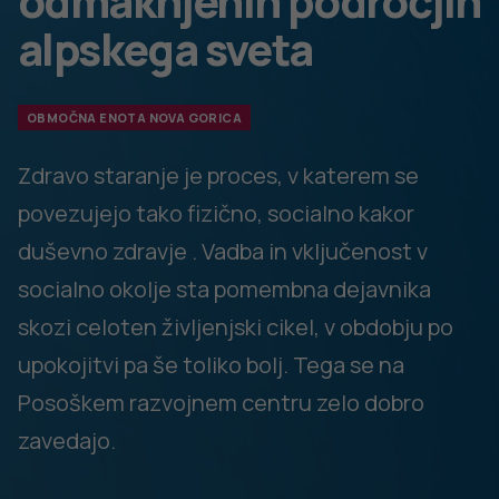
odzive lahko s pomočjo takšnih programov tudi vplivamo.
Preteklo leto je bilo zaznamovano z veliko ukrepi, tudi z
ukrepom o vzdrževanju fizične distance, kar je programu
onemogočalo izvedbo v živo zato so ga s pomočjo
dodatnih izobraževanj (digitalno opismenjevanje
starejših) pričeli izvajati preko brezplačnega spletnega
družabnega omrežja, ki omogoča druženje in
medsebojno komuniciranje.