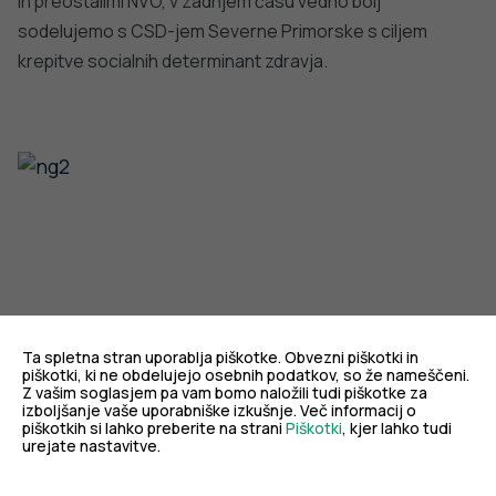
in preostalimi NVO, v zadnjem času vedno bolj
sodelujemo s CSD-jem Severne Primorske s ciljem
krepitve socialnih determinant zdravja.
Ta spletna stran uporablja piškotke. Obvezni piškotki in
piškotki, ki ne obdelujejo osebnih podatkov, so že nameščeni.
Z vašim soglasjem pa vam bomo naložili tudi piškotke za
izboljšanje vaše uporabniške izkušnje. Več informacij o
piškotkih si lahko preberite na strani
Piškotki
, kjer lahko tudi
urejate nastavitve.