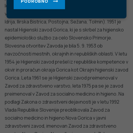
PODROBNO
letu 1949 so bile ustanovljene tudi higienske postaje po
vseh takratnih okrajih v Slovenskem Primorju (Gorica,
Idrija, Ilirska Bistrica, Postojna, Sežana, Tolmin). 1951 je
nastal Higienski zavod Gorica, ki je s skrbel za higiensko
epidemiološko službo za celo Slovensko Primorje.
Slovesna otvoritev Zavoda je bila 5. 9. 1953 ob
navzočnosti mestnih, okrajnih in republiških oblasti. V letu
1954 je Higienski zavod prešel iz republiške kompetence v
okvir in proračun okraja Gorica kot Okrajni higienski zavod
Gorica. Leta 1961 se je Higienski zavod preimenoval v
Zavod za zdravstveno varstvo, leta 1975 pa se je zavod
preimenoval v Zavod za socialno medicino in higieno. Na
podlagi Zakona o zdravstveni dejavnosti je v letu 1992
Vlada Republike Slovenije preoblikovala Zavod za
socialno medicino in higieno Nova Gorica v javni
zdravstveni zavod, imenovan Zavod za zdravstveno