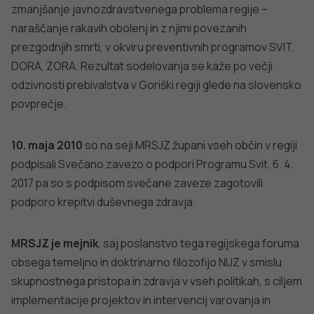
zmanjšanje javnozdravstvenega problema regije –
naraščanje rakavih obolenj in z njimi povezanih
prezgodnjih smrti, v okviru preventivnih programov SVIT,
DORA, ZORA. Rezultat sodelovanja se kaže po večji
odzivnosti prebivalstva v Goriški regiji glede na slovensko
povprečje.
10. maja 2010
so na seji MRSJZ župani vseh občin v regiji
podpisali Svečano zavezo o podpori Programu Svit. 6. 4.
2017 pa so s podpisom svečane zaveze zagotovili
podporo krepitvi duševnega zdravja.
MRSJZ je mejnik
, saj poslanstvo tega regijskega foruma
obsega temeljno in doktrinarno filozofijo NIJZ v smislu
skupnostnega pristopa in zdravja v vseh politikah, s ciljem
implementacije projektov in intervencij varovanja in