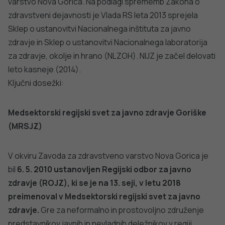
varstvo Nova Gorica. Na podlagi sprememb Zakona o
zdravstveni dejavnosti je Vlada RS leta 2013 sprejela
Sklep o ustanovitvi Nacionalnega inštituta za javno
zdravje in Sklep o ustanovitvi Nacionalnega laboratorija
za zdravje, okolje in hrano (NLZOH). NIJZ je začel delovati
leto kasneje (2014).
Ključni dosežki:
Medsektorski regijski svet za javno zdravje Goriške
(MRSJZ)
V okviru Zavoda za zdravstveno varstvo Nova Gorica je
bil
6. 5. 2010 ustanovljen Regijski odbor za javno
zdravje (ROJZ), ki se je na 13. seji, v letu 2018
preimenoval v Medsektorski regijski svet za javno
zdravje.
Gre za neformalno in prostovoljno združenje
predstavnikov javnih in nevladnih deležnikov v regiji