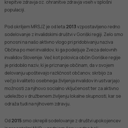
krepitve zdravja oz. ohranitve zdravja vseh v splošni
populaciji.
Pod okriljem MRSJZ je od leta
2013
vzpostavljeno redno
sodelovanje z invalidskimi društvi v Goriški regiji. Zelo smo
ponosni na našo aktivno vlogo pri pridobivanju naziva
Občina po meri invalidov, ki ga podeljuje Zveza delovnih
invalidov Slovenije. Več kot polovica občin Goriške regije
je pridobilo naziv, ki je priznanje občinam, da v svojem
delovanju upoštevajo različnost občanov, skrbijo za
večjo kvaliteto osebnega življenja invalidov in ustvarjajo
možnosti za njihovo socialno vključenost ter za aktivno
udeležbo v družbenem življenju lokalne skupnosti, kar se
odraža tudi na njihovem zdravju.
Od
2015
smo okrepili sodelovanje z društvi upokojencev