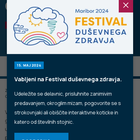
Gorica
OBMOČNA ENOTA NOVA GORICA
15. MAJ 2024
Vabljeni na Festival duševnega zdravja.
Zadnje posodobljeno: 29.05.2023
Udeležite se delavnic, prisluhnite zanimivim
Objavljeno: 26.05.2023
predavanjem, okroglim mizam, pogovorite se s
V Sloveniji ima javno zdravstvo stoletno tradicijo. Na
strokovnjaki ali obiščite interaktivne koticke in
goriškem segajo prvi začetki v leto 1945, ko je bila
katero od številnih stojnic.
ustanovljena razkuževalna postaja. Tej se je leta 1948
pridružila sanitarno epidemiološka postaja v Ajdovščini. V