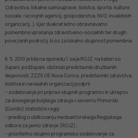
(zdravstva, lokalne samouprave, šolstva, športa, kulture,
sociale, razvojnih agencij, gospodarstva, NVO, invalidskih
organizacij…), kjer dvakrat letno obravnavamo
pomembna vprašanja zdravstveno-socialnih ter drugih
povezanih področij, ki so za lokalno skupnost pomembna.
6. 5. 2010 je bila na sporedu 1. seja ROJZ, na kateri so
župani, podžupani, občinski predstavniki družbenih
dejavnosti, ZZZS OE Nova Gorica, predstavniki zdravstva,
šolstva in nevladnih organizacij podprli:
– sodelovanje pri pripravi skupnih programov in ukrepov
za doseganje boljšega zdravja v severno Primorski
(Goriški) statistični regiji;
– predlog o oblikovanju medsektorskega Regijskega
odbora za javno zdravje (ROJZ);
– prioritetno skupno programsko sodelovanje za