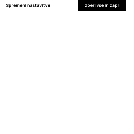
Spremeni nastavitve
Izberi vse in zapri
DODATNO BRANJE
Sorodni članki
VSE IZ TEMATIKE
OBMOČNA ENOTA NOVA GORICA
OBMOČNA ENO
SOPA na regionalnem posvetu
Novinarska kon
»HEROJI FURAJO V PIŽAMAH« v Novi
Festivala duše
Gorici
Primorske 202
PODROBNO
PODROBNO