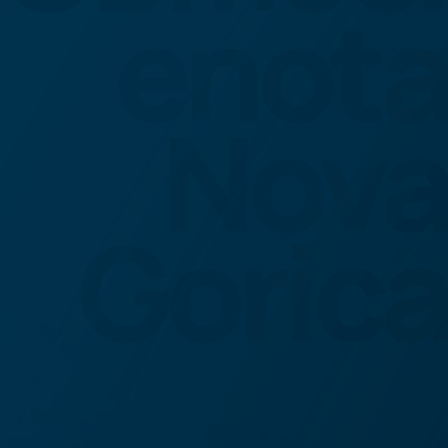
enota
Nova
Gorica