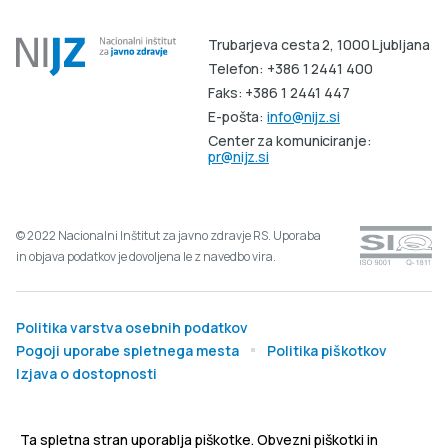
Trubarjeva cesta 2, 1000 Ljubljana
Telefon: +386 1 2441 400
Faks: +386 1 2441 447
E-pošta:
info@nijz.si
Center za komuniciranje:
pr@nijz.si
© 2022 Nacionalni Inštitut za javno zdravje RS. Uporaba
in objava podatkov je dovoljena le z navedbo vira.
Politika varstva osebnih podatkov
Pogoji uporabe spletnega mesta
Politika piškotkov
Izjava o dostopnosti
Produkcija:
Ta spletna stran uporablja piškotke. Obvezni piškotki in