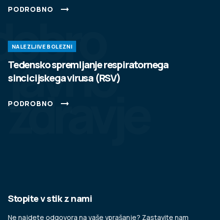
PODROBNO
dobro
NALEZLJIVE BOLEZNI
javno
Tedensko spremljanje respiratornega
sincicijskega virusa (RSV)
zdravje
PODROBNO
Stopite v stik z nami
Ne najdete odgovora na vaše vprašanje? Zastavite nam