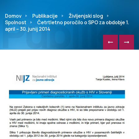
Publikac
Domov
Publikacije
Življenjski slog
Spolnost
Četrtletno poročilo o SPO za obdobje 1.
april – 30. junij 2014