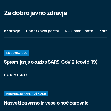
Za dobro javno zdravje
15. MAJ 2024
Vabljeni na Festival duševnega zdravja.
eZdravje
Podatkovni portal
NIJZ ambulante
Zdravj
Udeležite se delavnic, prisluhnite zanimivim
predavanjem, okroglim mizam, pogovorite se s
strokovnjaki ali obiščite interaktivne koticke in
KORONAVIRUS
katero od številnih stojnic.
Spremljanje okužb s SARS-CoV-2 (covid-19)
PODROBNO
PODROBNO
PREPREČEVANJE POŠKODB
Nasveti za varno in veselo noč čarovnic