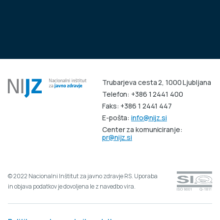
Trubarjeva cesta 2, 1000 Ljubljana
Telefon: +386 1 2441 400
Faks: +386 1 2441 447
E-pošta:
info@nijz.si
Center za komuniciranje:
pr@nijz.si
© 2022 Nacionalni Inštitut za javno zdravje RS. Uporaba
in objava podatkov je dovoljena le z navedbo vira.