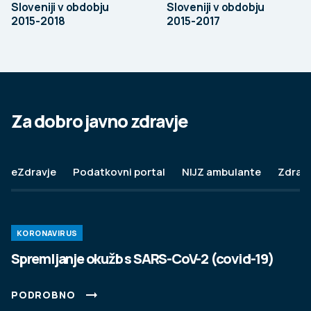
Sloveniji v obdobju
Sloveniji v obdobju
2015-2018
2015-2017
15. MAJ 2024
Vabljeni na Festival duševnega zdravja.
Za dobro javno zdravje
Udeležite se delavnic, prisluhnite zanimivim
predavanjem, okroglim mizam, pogovorite se s
eZdravje
Podatkovni portal
NIJZ ambulante
Zdravj
strokovnjaki ali obiščite interaktivne koticke in
katero od številnih stojnic.
KORONAVIRUS
PODROBNO
Spremljanje okužb s SARS-CoV-2 (covid-19)
PODROBNO