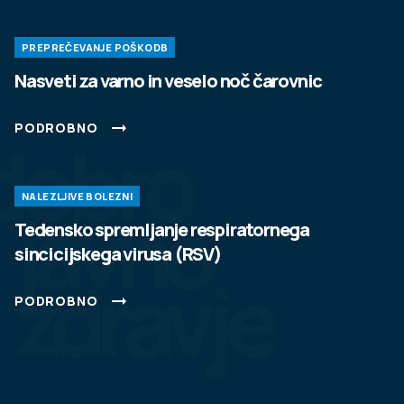
PREPREČEVANJE POŠKODB
Nasveti za varno in veselo noč čarovnic
PODROBNO
dobro
NALEZLJIVE BOLEZNI
javno
Tedensko spremljanje respiratornega
sincicijskega virusa (RSV)
zdravje
PODROBNO