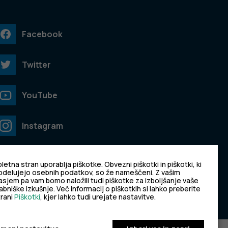
Facebook
Twitter
YouTube
Instagram
TikTok
letna stran uporablja piškotke. Obvezni piškotki in piškotki, ki
bdelujejo osebnih podatkov, so že nameščeni. Z vašim
asjem pa vam bomo naložili tudi piškotke za izboljšanje vaše
LinkedIn
bniške izkušnje. Več informacij o piškotkih si lahko preberite
trani
Piškotki
, kjer lahko tudi urejate nastavitve.