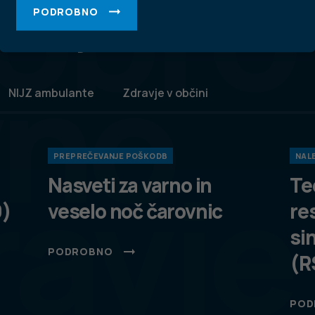
obro
PODROBNO
 zdravje
vno
NIJZ ambulante
Zdravje v občini
PREPREČEVANJE POŠKODB
NALE
ravje
Nasveti za varno in
Te
9)
veselo noč čarovnic
re
si
PODROBNO
(R
POD