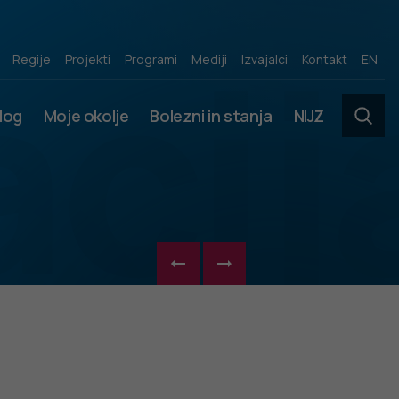
acij
Regije
Projekti
Programi
Mediji
Izvajalci
Kontakt
EN
slog
Moje okolje
Bolezni in stanja
NIJZ