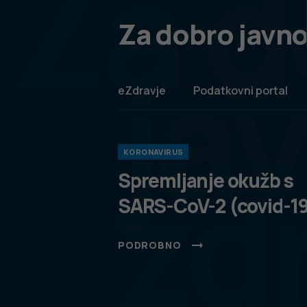
Za d
Za dobro javno
ja
eZdravje
Podatkovni portal
KORONAVIRUS
zd
Spremljanje okužb s
SARS-CoV-2 (covid-1
PODROBNO