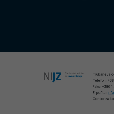
Trubarjeva c
Telefon: +38
Faks: +386 1
E-pošta:
info
Center za ko