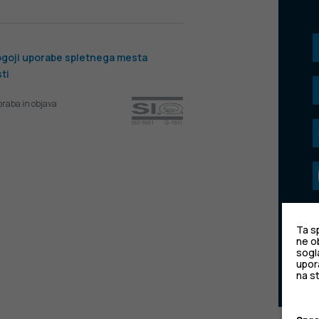
goji uporabe spletnega mesta
ti
oraba in objava
Ta sp
ne o
sogl
upora
na s