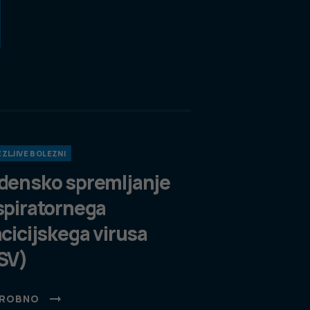
ZLJIVE BOLEZNI
densko spremljanje
spiratornega
ncicijskega virusa
SV)
ROBNO