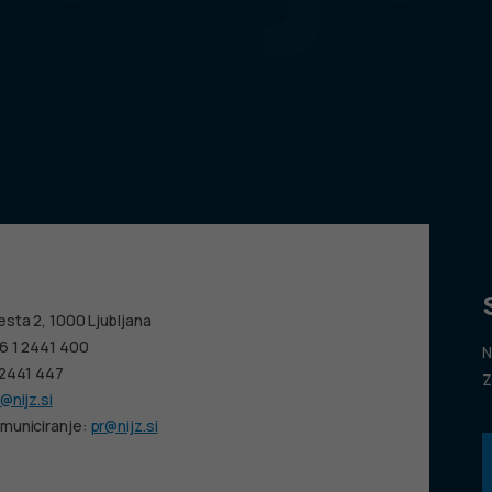
esta 2, 1000 Ljubljana
6 1 2441 400
N
 2441 447
Z
@nijz.si
municiranje:
pr@nijz.si