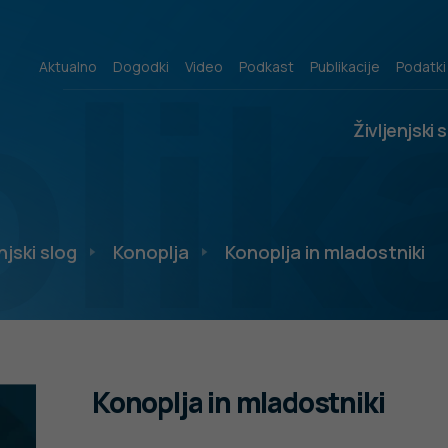
lik
Aktualno
Dogodki
Video
Podkast
Publikacije
Podatki
Življenjski 
njski slog
Konoplja
Konoplja in mladostniki
Konoplja in mladostniki