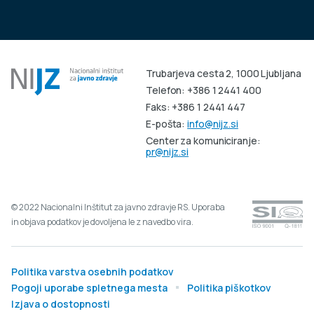
Trubarjeva cesta 2, 1000 Ljubljana
Telefon: +386 1 2441 400
Faks: +386 1 2441 447
E-pošta:
info@nijz.si
Center za komuniciranje:
pr@nijz.si
© 2022 Nacionalni Inštitut za javno zdravje RS. Uporaba
in objava podatkov je dovoljena le z navedbo vira.
Politika varstva osebnih podatkov
Pogoji uporabe spletnega mesta
Politika piškotkov
Izjava o dostopnosti