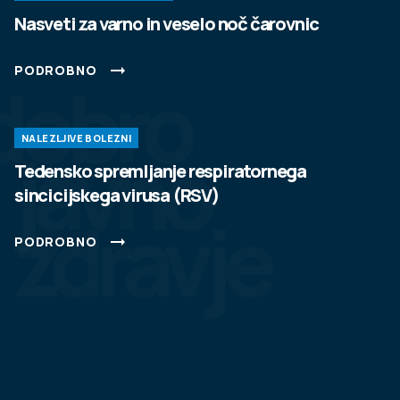
Nasveti za varno in veselo noč čarovnic
PODROBNO
dobro
NALEZLJIVE BOLEZNI
javno
Tedensko spremljanje respiratornega
sincicijskega virusa (RSV)
zdravje
PODROBNO