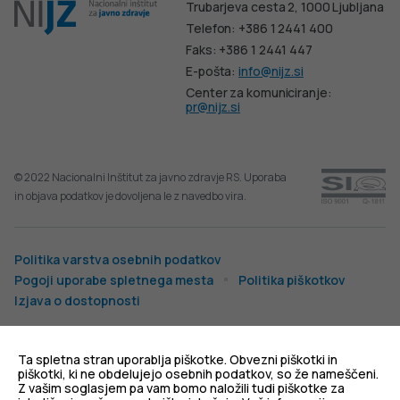
Trubarjeva cesta 2, 1000 Ljubljana
Telefon: +386 1 2441 400
Faks: +386 1 2441 447
E-pošta:
info@nijz.si
Center za komuniciranje:
pr@nijz.si
© 2022 Nacionalni Inštitut za javno zdravje RS. Uporaba
in objava podatkov je dovoljena le z navedbo vira.
Politika varstva osebnih podatkov
Pogoji uporabe spletnega mesta
Politika piškotkov
Izjava o dostopnosti
Produkcija:
Ta spletna stran uporablja piškotke. Obvezni piškotki in
piškotki, ki ne obdelujejo osebnih podatkov, so že nameščeni.
Z vašim soglasjem pa vam bomo naložili tudi piškotke za