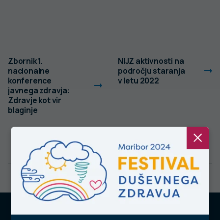
Zbornik 1.
NIJZ aktivnosti na
nacionalne
področju staranja
konference
v letu 2022
javnega zdravja:
Zdravje kot vir
blaginje