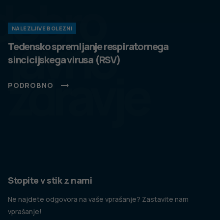
dobro
NALEZLJIVE BOLEZNI
javno
Tedensko spremljanje respiratornega
sincicijskega virusa (RSV)
zdravje
PODROBNO
Stopite v stik z nami
Ne najdete odgovora na vaše vprašanje? Zastavite nam
vprašanje!