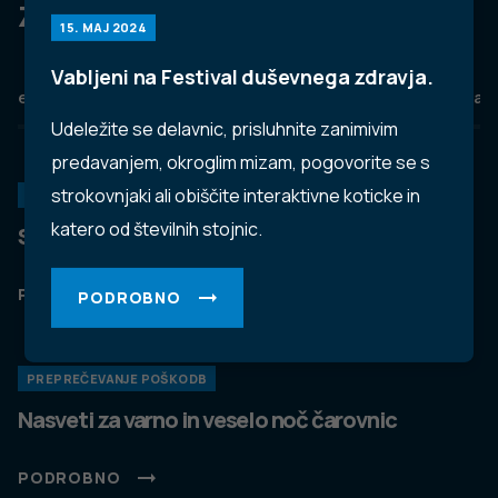
Za dobro javno zdravje
15. MAJ 2024
Vabljeni na Festival duševnega zdravja.
eZdravje
Podatkovni portal
NIJZ ambulante
Zdravj
Udeležite se delavnic, prisluhnite zanimivim
predavanjem, okroglim mizam, pogovorite se s
strokovnjaki ali obiščite interaktivne koticke in
KORONAVIRUS
katero od številnih stojnic.
Spremljanje okužb s SARS-CoV-2 (covid-19)
PODROBNO
PODROBNO
PREPREČEVANJE POŠKODB
Nasveti za varno in veselo noč čarovnic
PODROBNO