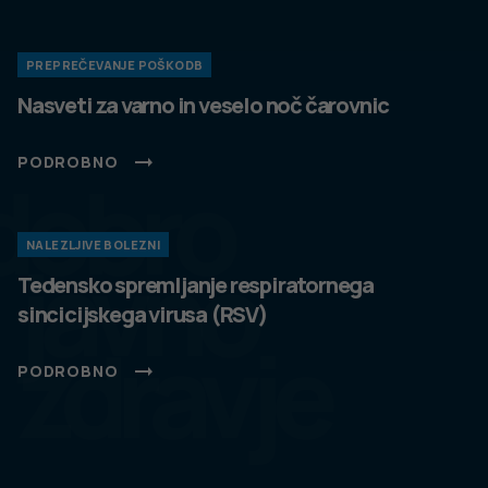
PREPREČEVANJE POŠKODB
Nasveti za varno in veselo noč čarovnic
PODROBNO
dobro
NALEZLJIVE BOLEZNI
javno
Tedensko spremljanje respiratornega
sincicijskega virusa (RSV)
zdravje
PODROBNO