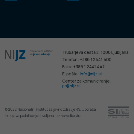
Trubarjeva cesta 2, 1000 Ljubljana
Telefon: +386 1 2441 400
Faks: +386 1 2441 447
E-pošta:
info@nijz.si
Center za komuniciranje:
pr@nijz.si
© 2022 Nacionalni Inštitut za javno zdravje RS. Uporaba
in objava podatkov je dovoljena le z navedbo vira.