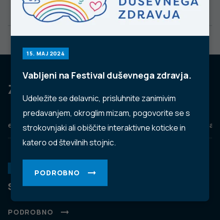
15. MAJ 2024
Vabljeni na Festival duševnega zdravja.
Za dobro javno zdravje
Udeležite se delavnic, prisluhnite zanimivim
predavanjem, okroglim mizam, pogovorite se s
eZdravje
Podatkovni portal
NIJZ ambulante
Zdravj
strokovnjaki ali obiščite interaktivne koticke in
katero od številnih stojnic.
KORONAVIRUS
PODROBNO
Spremljanje okužb s SARS-CoV-2 (covid-19)
PODROBNO