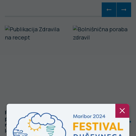
Poraba zdravil,
Poraba zdravil v
predpisanih na
bolnišnicah v
recept v Sloveniji v
Sloveniji v letu
letu 2022
2021