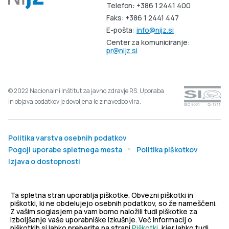
Telefon: +386 1 2441 400
Faks: +386 1 2441 447
E-pošta:
info@nijz.si
Center za komuniciranje:
pr@nijz.si
© 2022 Nacionalni Inštitut za javno zdravje RS. Uporaba
in objava podatkov je dovoljena le z navedbo vira.
Politika varstva osebnih podatkov
Pogoji uporabe spletnega mesta
Politika piškotkov
Izjava o dostopnosti
Produkcija:
Ta spletna stran uporablja piškotke. Obvezni piškotki in
piškotki, ki ne obdelujejo osebnih podatkov, so že nameščeni.
Z vašim soglasjem pa vam bomo naložili tudi piškotke za
izboljšanje vaše uporabniške izkušnje. Več informacij o
piškotkih si lahko preberite na strani
Piškotki
, kjer lahko tudi