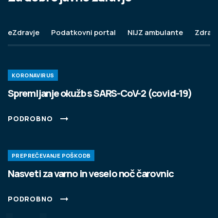
eZdravje
Podatkovni portal
NIJZ ambulante
Zdravj
KORONAVIRUS
Spremljanje okužb s SARS-CoV-2 (covid-19)
PODROBNO
PREPREČEVANJE POŠKODB
Nasveti za varno in veselo noč čarovnic
PODROBNO