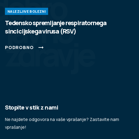
dobro
NALEZLJIVE BOLEZNI
javno
Tedensko spremljanje respiratornega
sincicijskega virusa (RSV)
zdravje
PODROBNO
Stopite v stik z nami
Ne najdete odgovora na vaše vprašanje? Zastavite nam
vprašanje!