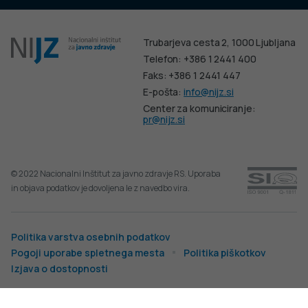
Trubarjeva cesta 2, 1000 Ljubljana
Telefon: +386 1 2441 400
Faks: +386 1 2441 447
E-pošta:
info@nijz.si
Center za komuniciranje:
pr@nijz.si
© 2022 Nacionalni Inštitut za javno zdravje RS. Uporaba
in objava podatkov je dovoljena le z navedbo vira.
Politika varstva osebnih podatkov
Pogoji uporabe spletnega mesta
Politika piškotkov
Izjava o dostopnosti
Produkcija: