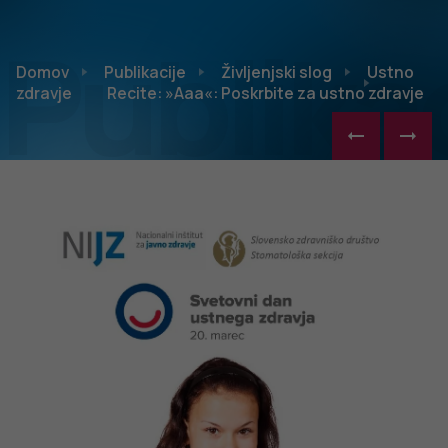
Publikac
Domov
Publikacije
Življenjski slog
Ustno
zdravje
Recite: »Aaa«: Poskrbite za ustno zdravje