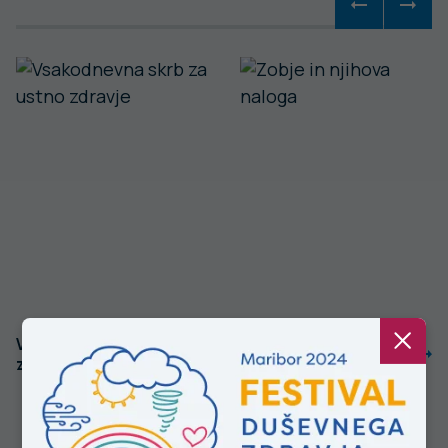
Vsakodnevna skrb
Zobje in njihova
za ustno zdravje
naloga