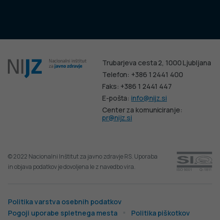
Trubarjeva cesta 2, 1000 Ljubljana
Telefon: +386 1 2441 400
Faks: +386 1 2441 447
E-pošta:
info@nijz.si
Center za komuniciranje:
pr@nijz.si
© 2022 Nacionalni Inštitut za javno zdravje RS. Uporaba
in objava podatkov je dovoljena le z navedbo vira.
Politika varstva osebnih podatkov
Pogoji uporabe spletnega mesta
Politika piškotkov