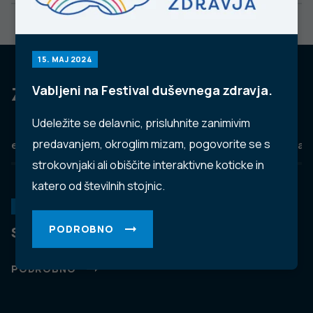
15. MAJ 2024
Za dobro javno zdravje
Vabljeni na Festival duševnega zdravja.
Udeležite se delavnic, prisluhnite zanimivim
predavanjem, okroglim mizam, pogovorite se s
eZdravje
Podatkovni portal
NIJZ ambulante
Zdravj
strokovnjaki ali obiščite interaktivne koticke in
katero od številnih stojnic.
KORONAVIRUS
PODROBNO
Spremljanje okužb s SARS-CoV-2 (covid-19)
PODROBNO