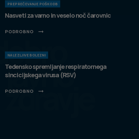
PREPREČEVANJE POŠKODB
Nasveti za varno in veselo noč čarovnic
PODROBNO
dobro
NALEZLJIVE BOLEZNI
javno
Tedensko spremljanje respiratornega
sincicijskega virusa (RSV)
zdravje
PODROBNO