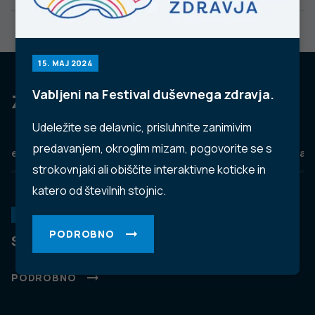
15. MAJ 2024
Vabljeni na Festival duševnega zdravja.
Za dobro javno zdravje
Udeležite se delavnic, prisluhnite zanimivim
predavanjem, okroglim mizam, pogovorite se s
eZdravje
Podatkovni portal
NIJZ ambulante
Zdravj
strokovnjaki ali obiščite interaktivne koticke in
katero od številnih stojnic.
KORONAVIRUS
PODROBNO
Spremljanje okužb s SARS-CoV-2 (covid-19)
PODROBNO