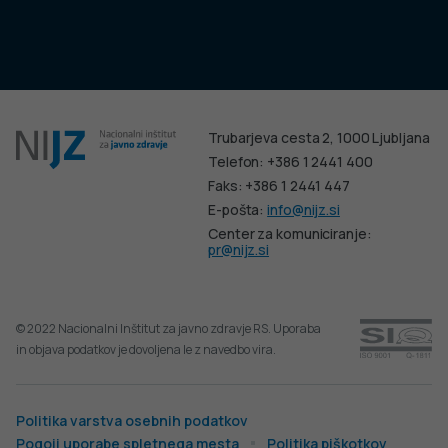
Trubarjeva cesta 2, 1000 Ljubljana
Telefon: +386 1 2441 400
Faks: +386 1 2441 447
E-pošta:
info@nijz.si
Center za komuniciranje:
pr@nijz.si
© 2022 Nacionalni Inštitut za javno zdravje RS. Uporaba
in objava podatkov je dovoljena le z navedbo vira.
Politika varstva osebnih podatkov
Pogoji uporabe spletnega mesta
Politika piškotkov