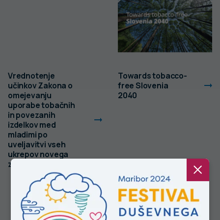
Vrednotenje
Towards tobacco-
učinkov Zakona o
free Slovenia
omejevanju
2040
uporabe tobačnih
in povezanih
izdelkov med
mladimi po
uveljavitvi vseh
ukrepov novega
zakona