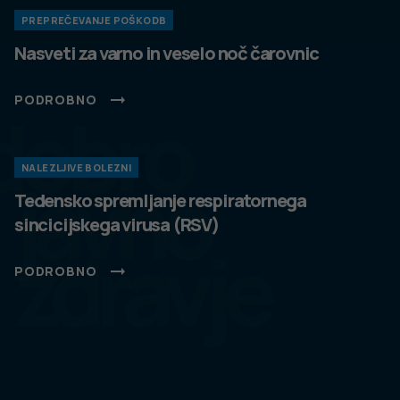
PREPREČEVANJE POŠKODB
Nasveti za varno in veselo noč čarovnic
PODROBNO
dobro
NALEZLJIVE BOLEZNI
javno
Tedensko spremljanje respiratornega
sincicijskega virusa (RSV)
zdravje
PODROBNO