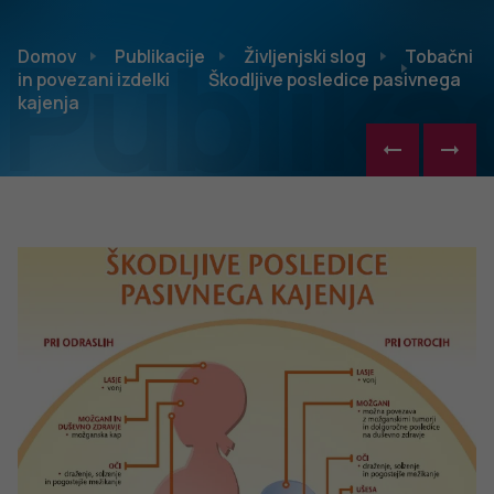
Publikac
Domov
Publikacije
Življenjski slog
Tobačni
in povezani izdelki
Škodljive posledice pasivnega
kajenja