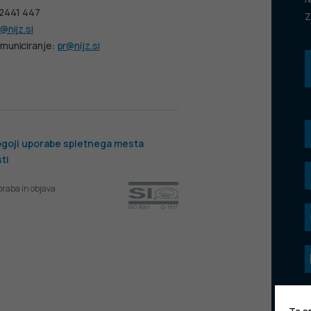
 2441 447
Z
@nijz.si
municiranje:
pr@nijz.si
goji uporabe spletnega mesta
ti
oraba in objava