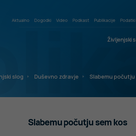
lik
Aktualno
Dogodki
Video
Podkast
Publikacije
Podatki
Življenjski 
njski slog
Duševno zdravje
Slabemu počutju
Slabemu počutju sem kos