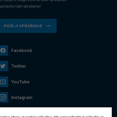
astavite nam vprašanje!
POŠLJI VPRAŠANJE
Facebook
Twitter
YouTube
Instagram
TikTok