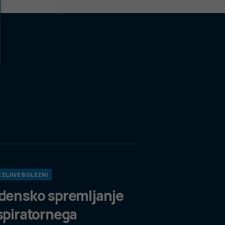
ZLJIVE BOLEZNI
densko spremljanje
spiratornega