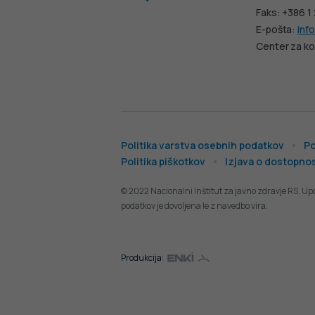
Faks: +386 1
E-pošta:
info
Center za ko
Politika varstva osebnih podatkov
Po
Politika piškotkov
Izjava o dostopnos
© 2022 Nacionalni Inštitut za javno zdravje RS. Up
podatkov je dovoljena le z navedbo vira.
Produkcija: