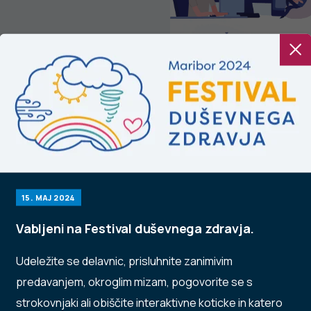
ečanja na spletu:
Nekemične
otrebe slovenske
zasvojenosti v
adine in spletno
Sloveniji
vetovanje
15. MAJ 2024
Vabljeni na Festival duševnega zdravja.
Udeležite se delavnic, prisluhnite zanimivim
predavanjem, okroglim mizam, pogovorite se s
strokovnjaki ali obiščite interaktivne koticke in katero