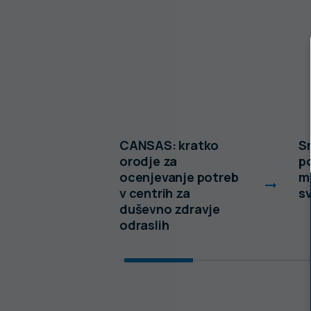
 Sloveniji
CANSAS: kratko
Sr
orodje za
p
ocenjevanje potreb
ml
v centrih za
s
duševno zdravje
odraslih