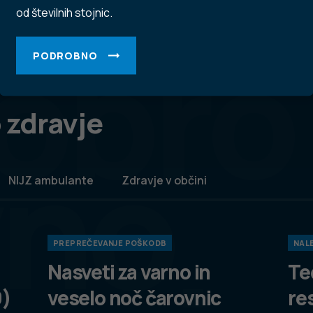
od številnih stojnic.
obro
PODROBNO
 zdravje
vno
NIJZ ambulante
Zdravje v občini
PREPREČEVANJE POŠKODB
NALE
Nasveti za varno in
Te
9)
veselo noč čarovnic
re