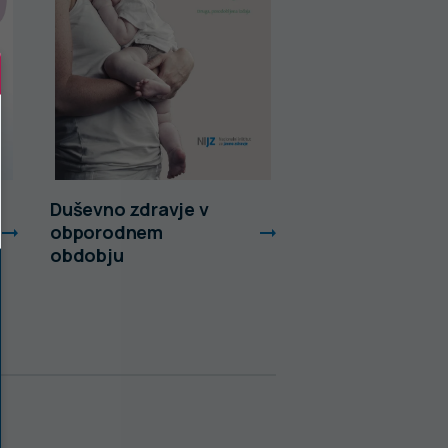
Duševno zdravje v
Slabemu počutj
obporodnem
sem kos
obdobju