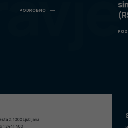
ravje
si
PODROBNO
(R
POD
esta 2, 1000 Ljubljana
6 1 2441 400
N