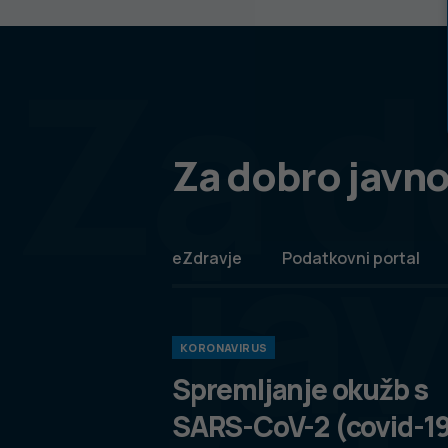
Za d
Za dobro javno
ja
eZdravje
Podatkovni portal
KORONAVIRUS
Spremljanje okužb s
SARS-CoV-2 (covid-1