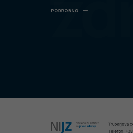
zd
PODROBNO
Trubarjeva c
Telefon: +38