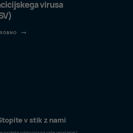
ncicijskega virusa
SV)
ROBNO
Stopite v stik z nami
e najdete odgovora na vaše vprašanje?