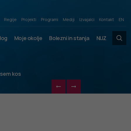
acij
Regije
Projekti
Programi
Mediji
Izvajalci
Kontakt
EN
slog
Moje okolje
Bolezni in stanja
NIJZ
 sem kos