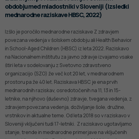
obdobju med mladostniki v Sloveniji (Izsledki
mednarodne raziskave HBSC, 2022)
Izšlo je poročilo mednarodne raziskave Z zdravjem
povezana vedenja v šolskem obdobju ali Health Behavior
in School-Aged Children (HBSC) iz leta 2022. Raziskavo
na Nacionalnem inštitutu za javno zdravje izvajamo vsake
štiri leta v sodelovanju z Svetovno zdravstveno
organizacijo (SZO) že več kot 20 let, v mednarodnem
prostoru pa že 40 let. Raziskava HBSC je ena prvih
mednarodnih raziskav, osredotočenih na 11, 13 in 15-
letnike, na njihovo (duševno) zdravje, tvegana vedenja, z
zdravjem povezana vedenja, doživljanje šole, družine,
vrstnikov in aktualne teme. Od leta 2018 so v raziskavo v
Sloveniji vključeni tudi 17-letniki. Z raziskavo ugotavljamo
stanje, trende in mednarodne primerjave na vključenih