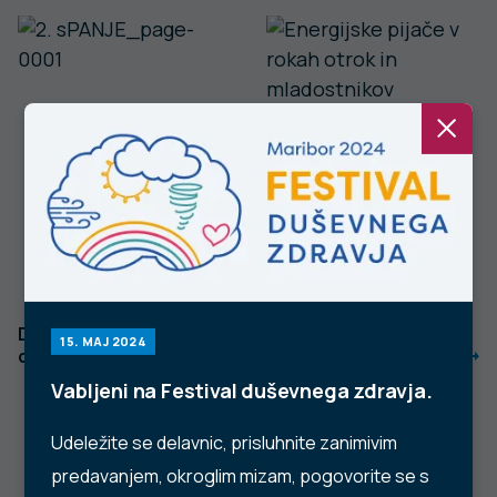
Dobro počutje,
Energijske pijače v
15. MAJ 2024
dobro spanje
rokah otrok in
mladostnikov
Vabljeni na Festival duševnega zdravja.
Udeležite se delavnic, prisluhnite zanimivim
predavanjem, okroglim mizam, pogovorite se s