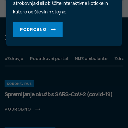
strokovnjaki ali obiščite interaktivne koticke in
katero od številnih stojnic.
PODROBNO
Za dobro javno zdravje
eZdravje
Podatkovni portal
NIJZ ambulante
Zdravj
KORONAVIRUS
Spremljanje okužb s SARS-CoV-2 (covid-19)
PODROBNO