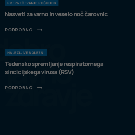
PREPREČEVANJE POŠKODB
Nasveti za varno in veselo noč čarovnic
PODROBNO
dobro
NALEZLJIVE BOLEZNI
javno
Tedensko spremljanje respiratornega
sincicijskega virusa (RSV)
zdravje
PODROBNO