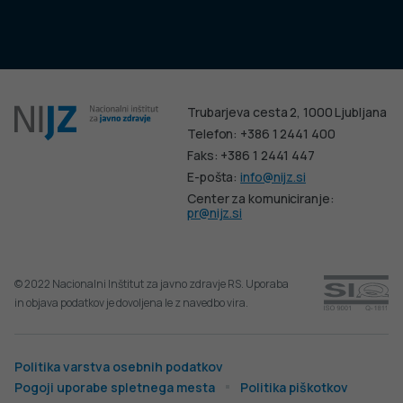
Trubarjeva cesta 2, 1000 Ljubljana
Telefon: +386 1 2441 400
Faks: +386 1 2441 447
E-pošta:
info@nijz.si
Center za komuniciranje:
pr@nijz.si
© 2022 Nacionalni Inštitut za javno zdravje RS. Uporaba
in objava podatkov je dovoljena le z navedbo vira.
Politika varstva osebnih podatkov
Pogoji uporabe spletnega mesta
Politika piškotkov