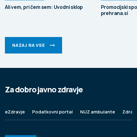
Ali vem, pri čem sem: Uvodni sklop
Promocijski spo
prehrana.si
NAZAJ NA VSE
Za dobro javno zdravje
eZdravje
Podatkovni portal
NIJZ ambulante
Zdravj