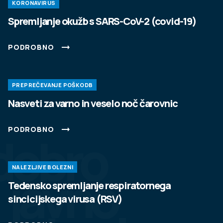
KORONAVIRUS
Spremljanje okužb s SARS-CoV-2 (covid-19)
PODROBNO
PREPREČEVANJE POŠKODB
Nasveti za varno in veselo noč čarovnic
PODROBNO
dobro
NALEZLJIVE BOLEZNI
javno
Tedensko spremljanje respiratornega
sincicijskega virusa (RSV)