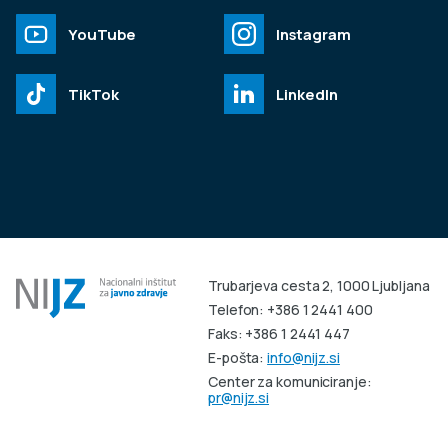
YouTube
Instagram
TikTok
LinkedIn
Trubarjeva cesta 2, 1000 Ljubljana
Telefon: +386 1 2441 400
Faks: +386 1 2441 447
E-pošta:
info@nijz.si
Center za komuniciranje:
pr@nijz.si