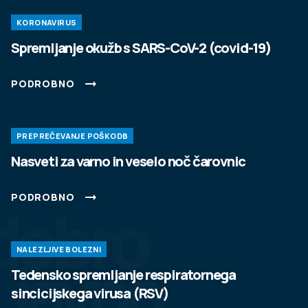
KORONAVIRUS
Spremljanje okužb s SARS-CoV-2 (covid-19)
PODROBNO
PREPREČEVANJE POŠKODB
Nasveti za varno in veselo noč čarovnic
PODROBNO
dobro
NALEZLJIVE BOLEZNI
javno
Tedensko spremljanje respiratornega
sincicijskega virusa (RSV)