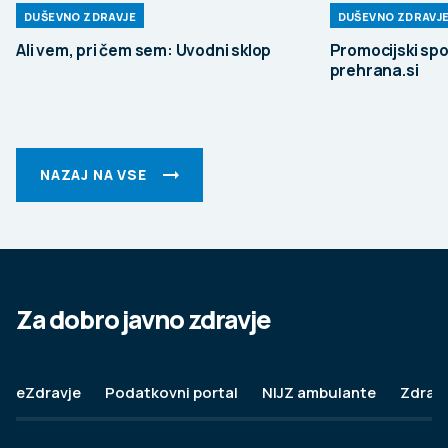
DUŠEVNO ZDRAVJE
DUŠEVNO ZDRAVJ
Ali vem, pri čem sem: Uvodni sklop
Promocijski spo
prehrana.si
NAZAJ NA VSE
Za dobro javno zdravje
eZdravje
Podatkovni portal
NIJZ ambulante
Zdravj