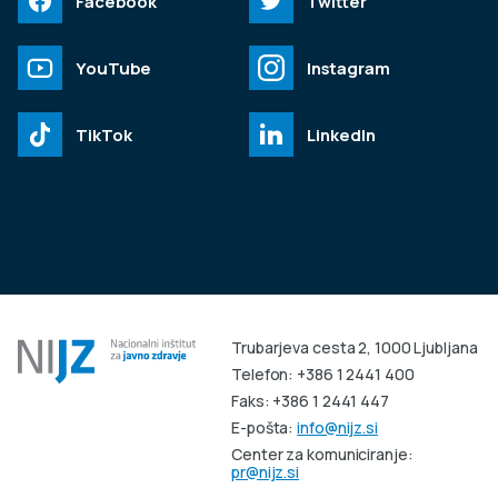
Facebook
Twitter
YouTube
Instagram
TikTok
LinkedIn
Trubarjeva cesta 2, 1000 Ljubljana
Telefon: +386 1 2441 400
Faks: +386 1 2441 447
E-pošta:
info@nijz.si
Center za komuniciranje:
pr@nijz.si