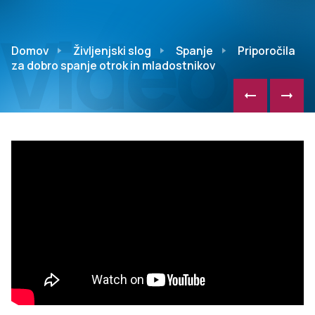
Video
Domov
Življenjski slog
Spanje
Priporočila
za dobro spanje otrok in mladostnikov