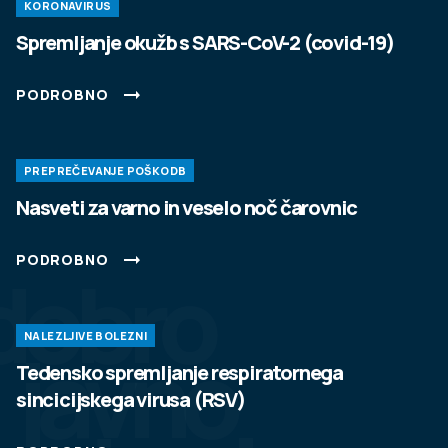
KORONAVIRUS
Spremljanje okužb s SARS-CoV-2 (covid-19)
PODROBNO
PREPREČEVANJE POŠKODB
Nasveti za varno in veselo noč čarovnic
PODROBNO
dobro
NALEZLJIVE BOLEZNI
javno
Tedensko spremljanje respiratornega
sincicijskega virusa (RSV)