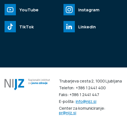
YouTube
Instagram
TikTok
LinkedIn
Trubarjeva cesta 2, 1000 Ljubljana
Telefon: +386 1 2441 400
Faks: +386 1 2441 447
E-pošta:
info@nijz.si
Center za komuniciranje:
pr@nijz.si