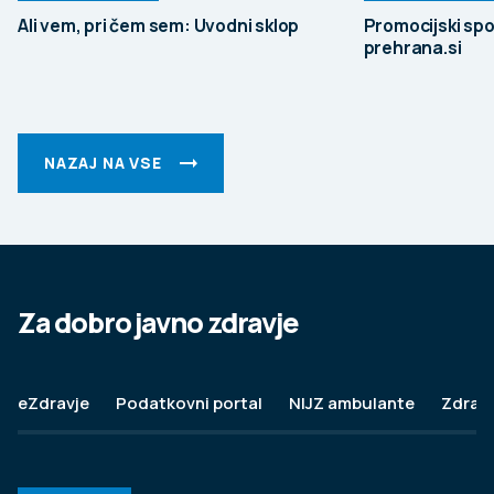
Ali vem, pri čem sem: Uvodni sklop
Promocijski spo
prehrana.si
NAZAJ NA VSE
Za dobro javno zdravje
eZdravje
Podatkovni portal
NIJZ ambulante
Zdravj