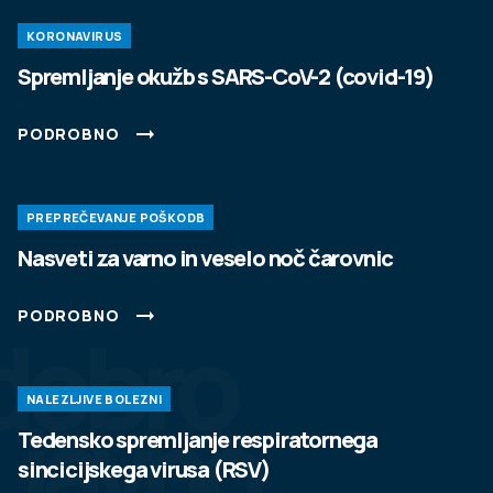
KORONAVIRUS
Spremljanje okužb s SARS-CoV-2 (covid-19)
PODROBNO
15. MAJ 2024
PREPREČEVANJE POŠKODB
Vabljeni na Festival duševnega zdravja.
Nasveti za varno in veselo noč čarovnic
Udeležite se delavnic, prisluhnite zanimivim
PODROBNO
dobro
predavanjem, okroglim mizam, pogovorite se s
strokovnjaki ali obiščite interaktivne koticke in
katero od številnih stojnic.
NALEZLJIVE BOLEZNI
javno
Tedensko spremljanje respiratornega
PODROBNO
sincicijskega virusa (RSV)