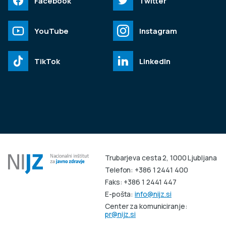
Facebook
Twitter
YouTube
Instagram
TikTok
LinkedIn
Trubarjeva cesta 2, 1000 Ljubljana
Telefon: +386 1 2441 400
Faks: +386 1 2441 447
E-pošta:
info@nijz.si
Center za komuniciranje:
pr@nijz.si