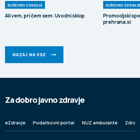
DUŠEVNO ZDRAVJE
DUŠEVNO ZDRAVJ
Ali vem, pri čem sem: Uvodni sklop
Promocijski spo
prehrana.si
NAZAJ NA VSE
Za dobro javno zdravje
eZdravje
Podatkovni portal
NIJZ ambulante
Zdravj