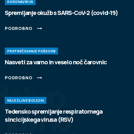
KORONAVIRUS
Spremljanje okužb s SARS-CoV-2 (covid-19)
PODROBNO
PREPREČEVANJE POŠKODB
Nasveti za varno in veselo noč čarovnic
PODROBNO
dobro
NALEZLJIVE BOLEZNI
javno
Tedensko spremljanje respiratornega
sincicijskega virusa (RSV)