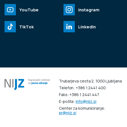
YouTube
Instagram
TikTok
LinkedIn
Trubarjeva cesta 2, 1000 Ljubljana
Telefon: +386 1 2441 400
Faks: +386 1 2441 447
E-pošta:
info@nijz.si
Center za komuniciranje:
pr@nijz.si