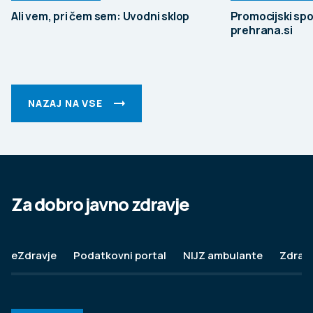
Ali vem, pri čem sem: Uvodni sklop
Promocijski spo
prehrana.si
NAZAJ NA VSE
Za dobro javno zdravje
eZdravje
Podatkovni portal
NIJZ ambulante
Zdravj