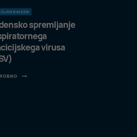
ZLJIVE BOLEZNI
densko spremljanje
spiratornega
ncicijskega virusa
SV)
ROBNO