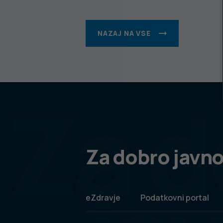
NAZAJ NA VSE
Za d
Za dobro javno
eZdravje
Podatkovni portal