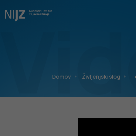
Vid
Domov
Življenjski slog
T