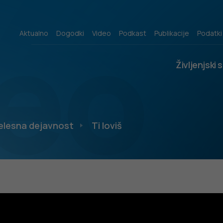
eo
Aktualno
Dogodki
Video
Podkast
Publikacije
Podatki
Življenjski 
elesna dejavnost
Ti loviš