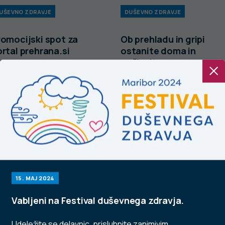
UŠEVNO ZDRAVJE
DUŠEVNO ZDRAVJE
romocijski spot za
Ob prehladu in gripi
rtal prehrana.si
ostanite doma in
počivajte.
15. MAJ 2024
Vabljeni na Festival duševnega zdravja.
Udeležite se delavnic, prisluhnite zanimivim