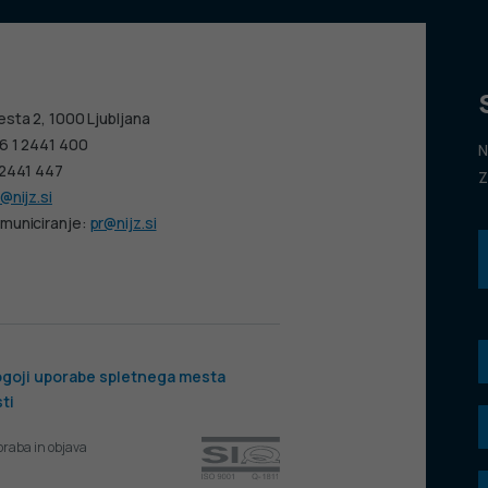
esta 2, 1000 Ljubljana
6 1 2441 400
N
 2441 447
Z
@nijz.si
municiranje:
pr@nijz.si
goji uporabe spletnega mesta
ti
oraba in objava