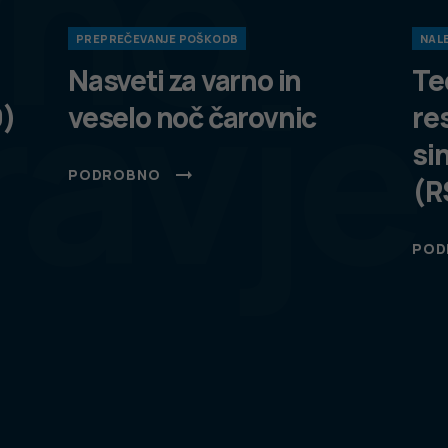
vno
PREPREČEVANJE POŠKODB
NALE
ravje
Nasveti za varno in
Te
9)
veselo noč čarovnic
re
si
PODROBNO
(R
POD