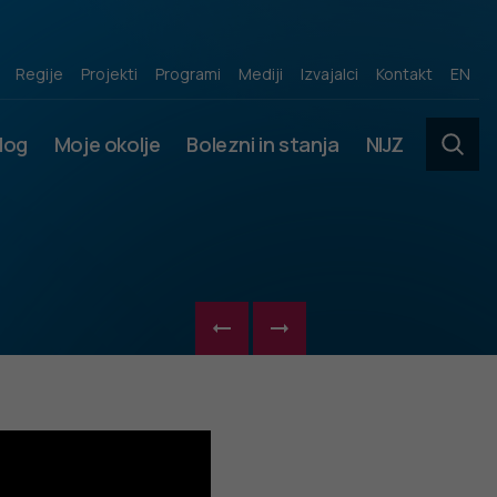
Regije
Projekti
Programi
Mediji
Izvajalci
Kontakt
EN
slog
Moje okolje
Bolezni in stanja
NIJZ