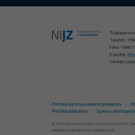
Trubarjeva c
Telefon: +38
Faks: +386 1
E-pošta:
info
Center za ko
Politika varstva osebnih podatkov
Po
Politika piškotkov
Izjava o dostopnos
© 2022 Nacionalni Inštitut za javno zdravje RS. Up
podatkov je dovoljena le z navedbo vira.