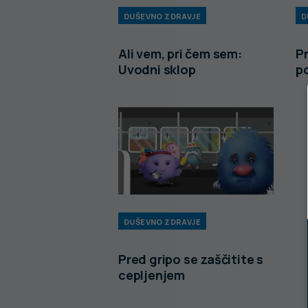
DUŠEVNO ZDRAVJE
D
Ali vem, pri čem sem:
P
Uvodni sklop
po
DUŠEVNO ZDRAVJE
Pred gripo se zaščitite s
cepljenjem