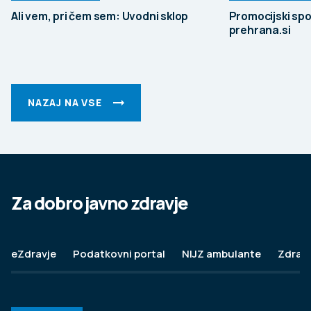
Ali vem, pri čem sem: Uvodni sklop
Promocijski spo
prehrana.si
NAZAJ NA VSE
Za dobro javno zdravje
eZdravje
Podatkovni portal
NIJZ ambulante
Zdravj