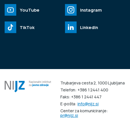
YouTube
Instagram
TikTok
LinkedIn
Trubarjeva cesta 2, 1000 Ljubljana
Telefon: +386 1 2441 400
Faks: +386 1 2441 447
E-pošta:
info@nijz.si
Center za komuniciranje:
pr@nijz.si