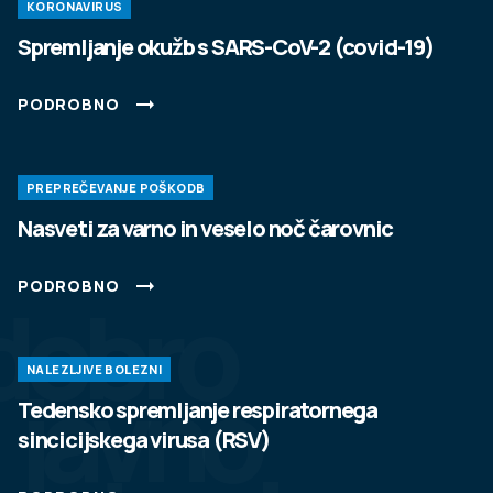
KORONAVIRUS
Spremljanje okužb s SARS-CoV-2 (covid-19)
PODROBNO
PREPREČEVANJE POŠKODB
Nasveti za varno in veselo noč čarovnic
PODROBNO
dobro
NALEZLJIVE BOLEZNI
javno
Tedensko spremljanje respiratornega
sincicijskega virusa (RSV)