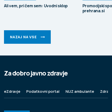
Ali vem, pri čem sem: Uvodni sklop
Promocijski spo
prehrana.si
NAZAJ NA VSE
Za dobro javno zdravje
eZdravje
Podatkovni portal
NIJZ ambulante
Zdravj