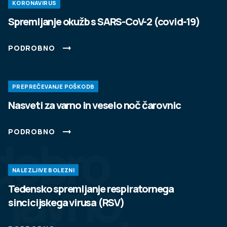
KORONAVIRUS
Spremljanje okužb s SARS-CoV-2 (covid-19)
PODROBNO
PREPREČEVANJE POŠKODB
Nasveti za varno in veselo noč čarovnic
PODROBNO
dobro
NALEZLJIVE BOLEZNI
javno
Tedensko spremljanje respiratornega
sincicijskega virusa (RSV)