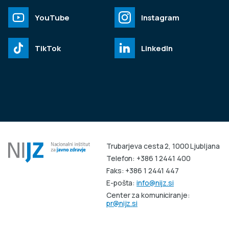
YouTube
Instagram
TikTok
LinkedIn
Trubarjeva cesta 2, 1000 Ljubljana
Telefon: +386 1 2441 400
Faks: +386 1 2441 447
E-pošta:
info@nijz.si
Center za komuniciranje:
pr@nijz.si