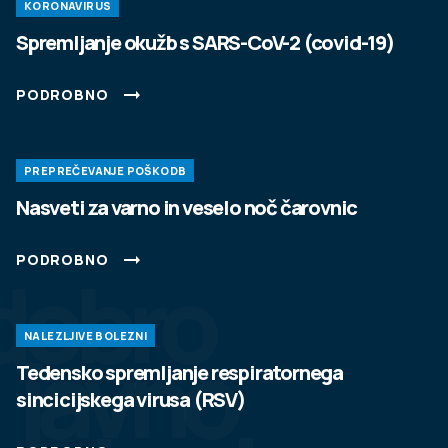
KORONAVIRUS
Spremljanje okužb s SARS-CoV-2 (covid-19)
PODROBNO
PREPREČEVANJE POŠKODB
Nasveti za varno in veselo noč čarovnic
PODROBNO
dobro
NALEZLJIVE BOLEZNI
javno
Tedensko spremljanje respiratornega
sincicijskega virusa (RSV)