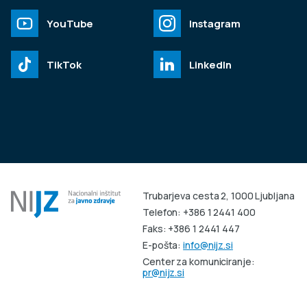
YouTube
Instagram
TikTok
LinkedIn
Trubarjeva cesta 2, 1000 Ljubljana
Telefon: +386 1 2441 400
Faks: +386 1 2441 447
E-pošta:
info@nijz.si
Center za komuniciranje:
pr@nijz.si