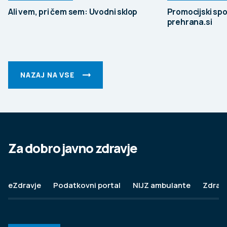
Ali vem, pri čem sem: Uvodni sklop
Promocijski spo
prehrana.si
NAZAJ NA VSE
Za dobro javno zdravje
eZdravje
Podatkovni portal
NIJZ ambulante
Zdravj