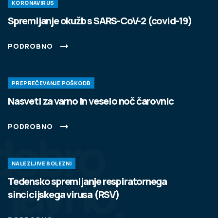
KORONAVIRUS
Spremljanje okužb s SARS-CoV-2 (covid-19)
PODROBNO
PREPREČEVANJE POŠKODB
Nasveti za varno in veselo noč čarovnic
PODROBNO
dobro
NALEZLJIVE BOLEZNI
javno
Tedensko spremljanje respiratornega
sincicijskega virusa (RSV)