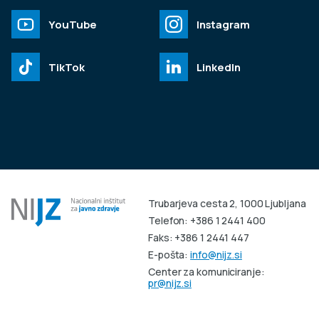
YouTube
Instagram
TikTok
LinkedIn
Trubarjeva cesta 2, 1000 Ljubljana
Telefon: +386 1 2441 400
Faks: +386 1 2441 447
E-pošta:
info@nijz.si
Center za komuniciranje:
pr@nijz.si