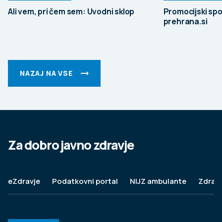
Ali vem, pri čem sem: Uvodni sklop
Promocijski spo
prehrana.si
NAZAJ NA VSE
Za dobro javno zdravje
eZdravje
Podatkovni portal
NIJZ ambulante
Zdravj