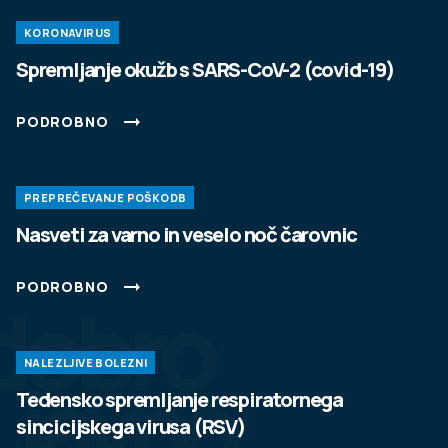
KORONAVIRUS
Spremljanje okužb s SARS-CoV-2 (covid-19)
PODROBNO
PREPREČEVANJE POŠKODB
Nasveti za varno in veselo noč čarovnic
PODROBNO
dobro
NALEZLJIVE BOLEZNI
javno
Tedensko spremljanje respiratornega
sincicijskega virusa (RSV)