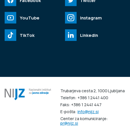
Facebook
Twitter
YouTube
Instagram
TikTok
LinkedIn
Trubarjeva cesta 2, 1000 Ljubljana
Telefon: +386 1 2441 400
Faks: +386 1 2441 447
E-pošta:
info@nijz.si
Center za komuniciranje:
pr@nijz.si