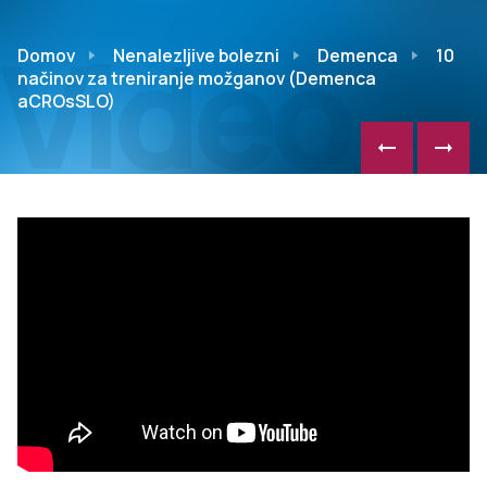
Video
Domov
Nenalezljive bolezni
Demenca
10
načinov za treniranje možganov (Demenca
aCROsSLO)