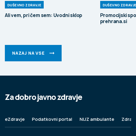
DUŠEVNO ZDRAVJE
DUŠEVNO ZDRAVJ
Ali vem, pri čem sem: Uvodni sklop
Promocijski spo
prehrana.si
NAZAJ NA VSE
Za dobro javno zdravje
eZdravje
Podatkovni portal
NIJZ ambulante
Zdravj