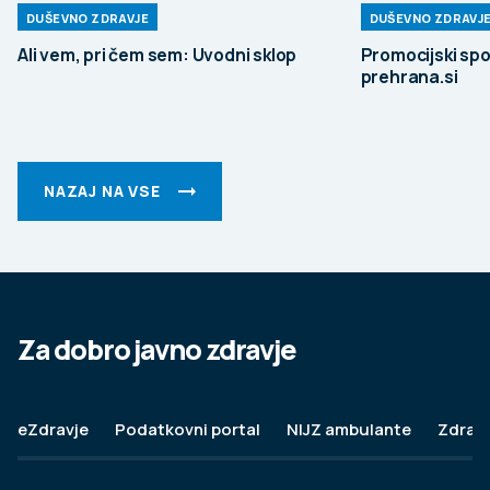
DUŠEVNO ZDRAVJE
DUŠEVNO ZDRAVJ
Ali vem, pri čem sem: Uvodni sklop
Promocijski spo
prehrana.si
NAZAJ NA VSE
Za dobro javno zdravje
eZdravje
Podatkovni portal
NIJZ ambulante
Zdravj