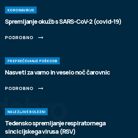
KORONAVIRUS
Spremljanje okužb s SARS-CoV-2 (covid-19)
PODROBNO
PREPREČEVANJE POŠKODB
Nasveti za varno in veselo noč čarovnic
PODROBNO
dobro
NALEZLJIVE BOLEZNI
javno
Tedensko spremljanje respiratornega
sincicijskega virusa (RSV)