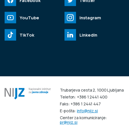
Facebook
Twitter
YouTube
Instagram
TikTok
LinkedIn
Trubarjeva cesta 2, 1000 Ljubljana
Telefon: +386 1 2441 400
Faks: +386 1 2441 447
E-pošta:
info@nijz.si
Center za komuniciranje:
pr@nijz.si