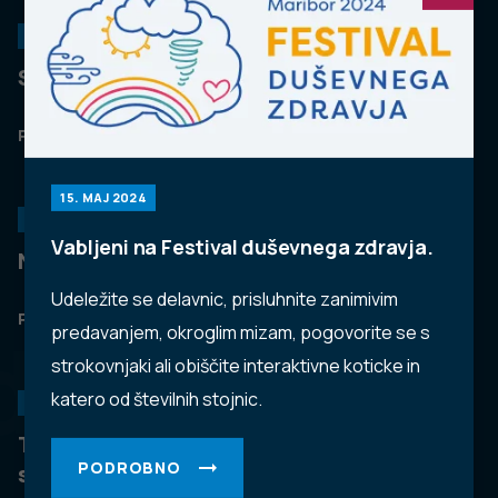
KORONAVIRUS
Spremljanje okužb s SARS-CoV-2 (covid-19)
PODROBNO
15. MAJ 2024
PREPREČEVANJE POŠKODB
Vabljeni na Festival duševnega zdravja.
Nasveti za varno in veselo noč čarovnic
Udeležite se delavnic, prisluhnite zanimivim
PODROBNO
dobro
predavanjem, okroglim mizam, pogovorite se s
strokovnjaki ali obiščite interaktivne koticke in
katero od številnih stojnic.
NALEZLJIVE BOLEZNI
javno
Tedensko spremljanje respiratornega
PODROBNO
sincicijskega virusa (RSV)