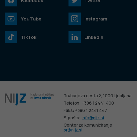
Facebook
Twitter
YouTube
Instagram
TikTok
LinkedIn
Trubarjeva cesta 2, 1000 Ljubljana
Telefon: +386 1 2441 400
Faks: +386 1 2441 447
E-pošta:
info@nijz.si
Center za komuniciranje:
pr@nijz.si