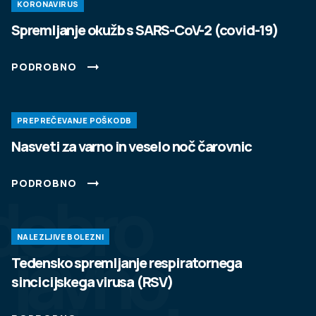
KORONAVIRUS
Spremljanje okužb s SARS-CoV-2 (covid-19)
PODROBNO
PREPREČEVANJE POŠKODB
Nasveti za varno in veselo noč čarovnic
PODROBNO
dobro
NALEZLJIVE BOLEZNI
javno
Tedensko spremljanje respiratornega
sincicijskega virusa (RSV)