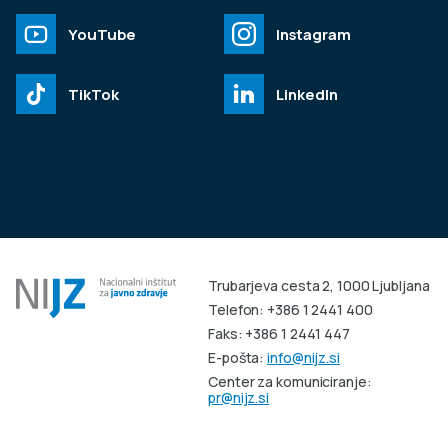
YouTube
Instagram
TikTok
LinkedIn
Trubarjeva cesta 2, 1000 Ljubljana
Telefon: +386 1 2441 400
Faks: +386 1 2441 447
E-pošta:
info@nijz.si
Center za komuniciranje:
pr@nijz.si