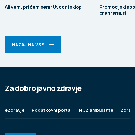
Ali vem, pri čem sem: Uvodni sklop
Promocijski spo
prehrana.si
NAZAJ NA VSE
Za dobro javno zdravje
eZdravje
Podatkovni portal
NIJZ ambulante
Zdravj