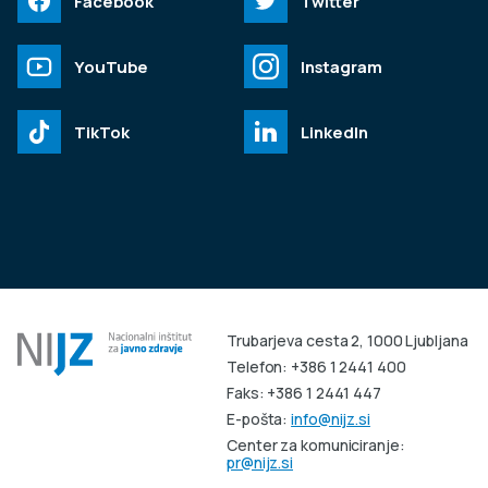
Facebook
Twitter
YouTube
Instagram
TikTok
LinkedIn
Trubarjeva cesta 2, 1000 Ljubljana
Telefon: +386 1 2441 400
Faks: +386 1 2441 447
E-pošta:
info@nijz.si
Center za komuniciranje:
pr@nijz.si