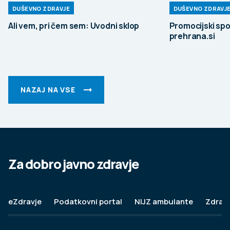
DUŠEVNO ZDRAVJE
DUŠEVNO ZDRAVJ
Ali vem, pri čem sem: Uvodni sklop
Promocijski spo
prehrana.si
NAZAJ NA VSE
Za dobro javno zdravje
eZdravje
Podatkovni portal
NIJZ ambulante
Zdravj