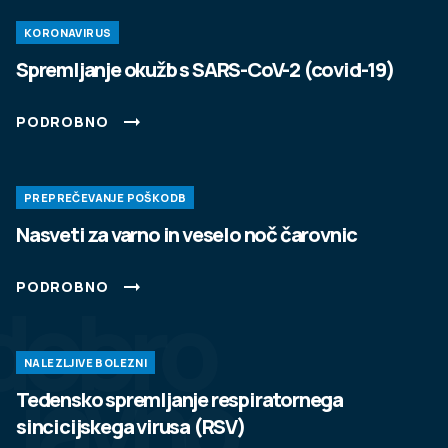
KORONAVIRUS
Spremljanje okužb s SARS-CoV-2 (covid-19)
PODROBNO
PREPREČEVANJE POŠKODB
Nasveti za varno in veselo noč čarovnic
PODROBNO
dobro
NALEZLJIVE BOLEZNI
javno
Tedensko spremljanje respiratornega
sincicijskega virusa (RSV)