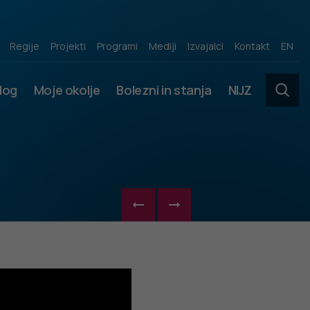
Regije
Projekti
Programi
Mediji
Izvajalci
Kontakt
EN
slog
Moje okolje
Bolezni in stanja
NIJZ