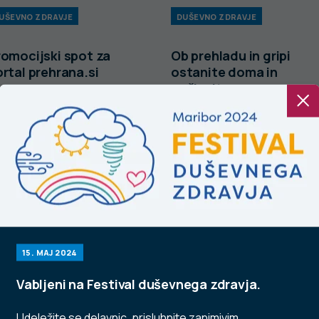
UŠEVNO ZDRAVJE
DUŠEVNO ZDRAVJE
romocijski spot za
Ob prehladu in gripi
rtal prehrana.si
ostanite doma in
počivajte.
15. MAJ 2024
Vabljeni na Festival duševnega zdravja.
Udeležite se delavnic, prisluhnite zanimivim