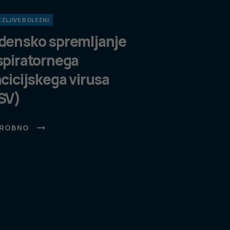
ZLJIVE BOLEZNI
densko spremljanje
spiratornega
ncicijskega virusa
SV)
ROBNO