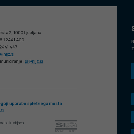
esta 2, 1000 Ljubljana
6 1 2441 400
N
 2441 447
Z
@nijz.si
municiranje:
pr@nijz.si
goji uporabe spletnega mesta
ti
oraba in objava