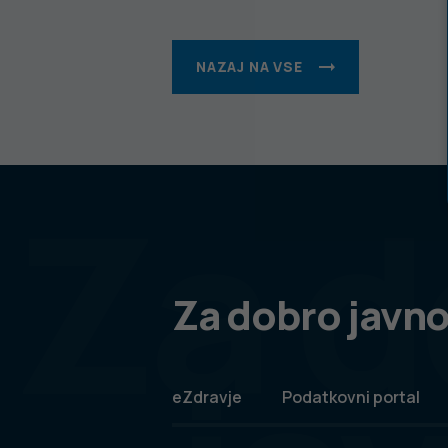
NAZAJ NA VSE
Za d
Za dobro javno
eZdravje
Podatkovni portal