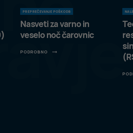
vno
PREPREČEVANJE POŠKODB
NALE
ravje
Nasveti za varno in
Te
9)
veselo noč čarovnic
re
si
PODROBNO
(R
POD