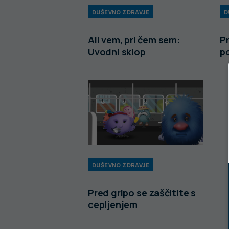
DUŠEVNO ZDRAVJE
D
Ali vem, pri čem sem:
P
Uvodni sklop
po
DUŠEVNO ZDRAVJE
Pred gripo se zaščitite s
cepljenjem