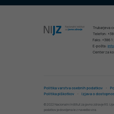
Trubarjeva c
Telefon: +38
Faks: +386 1
E-pošta:
info
Center za ko
Politika varstva osebnih podatkov
Po
Politika piškotkov
Izjava o dostopnos
© 2022 Nacionalni Inštitut za javno zdravje RS. Up
podatkov je dovoljena le z navedbo vira.