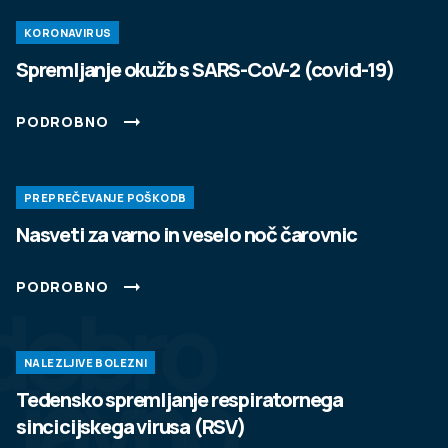
KORONAVIRUS
Spremljanje okužb s SARS-CoV-2 (covid-19)
PODROBNO
PREPREČEVANJE POŠKODB
Nasveti za varno in veselo noč čarovnic
PODROBNO
dobro
NALEZLJIVE BOLEZNI
javno
Tedensko spremljanje respiratornega
sincicijskega virusa (RSV)