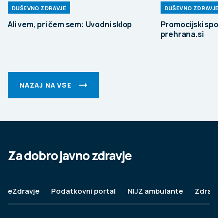
DUŠEVNO ZDRAVJE
DUŠEVNO ZDRAVJ
Ali vem, pri čem sem: Uvodni sklop
Promocijski spo
prehrana.si
NAZAJ NA VSE
Za dobro javno zdravje
eZdravje
Podatkovni portal
NIJZ ambulante
Zdravj