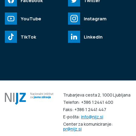
Facebook
Twitter
YouTube
Instagram
TikTok
LinkedIn
Trubarjeva cesta 2, 1000 Ljubljana
Telefon: +386 1 2441 400
Faks: +386 1 2441 447
E-pošta:
info@nijz.si
Center za komuniciranje:
pr@nijz.si