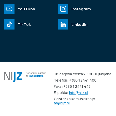
YouTube
Instagram
TikTok
LinkedIn
Trubarjeva cesta 2, 1000 Ljubljana
Telefon: +386 1 2441 400
Faks: +386 1 2441 447
E-pošta:
info@nijz.si
Center za komuniciranje:
pr@nijz.si