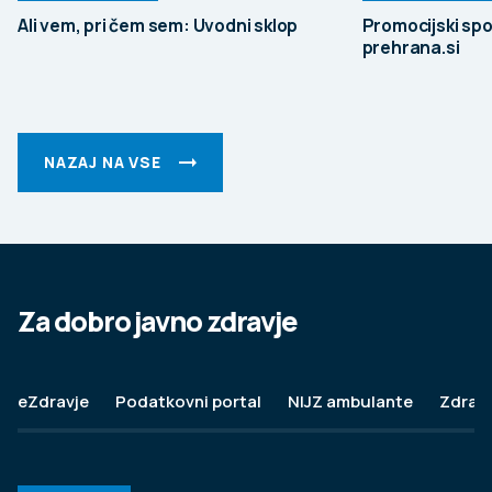
Ali vem, pri čem sem: Uvodni sklop
Promocijski spo
prehrana.si
NAZAJ NA VSE
Za dobro javno zdravje
eZdravje
Podatkovni portal
NIJZ ambulante
Zdravj