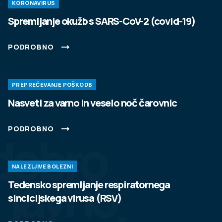
KORONAVIRUS
Spremljanje okužb s SARS-CoV-2 (covid-19)
PODROBNO
PREPREČEVANJE POŠKODB
Nasveti za varno in veselo noč čarovnic
PODROBNO
dobro
NALEZLJIVE BOLEZNI
javno
Tedensko spremljanje respiratornega
sincicijskega virusa (RSV)