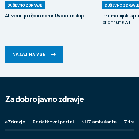
DUŠEVNO ZDRAVJE
DUŠEVNO ZDRAVJ
Ali vem, pri čem sem: Uvodni sklop
Promocijski spo
prehrana.si
NAZAJ NA VSE
Za dobro javno zdravje
eZdravje
Podatkovni portal
NIJZ ambulante
Zdravj