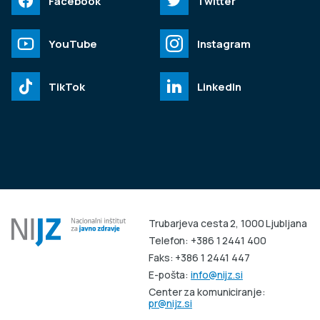
Facebook
Twitter
YouTube
Instagram
TikTok
LinkedIn
Trubarjeva cesta 2, 1000 Ljubljana
Telefon: +386 1 2441 400
Faks: +386 1 2441 447
E-pošta:
info@nijz.si
Center za komuniciranje:
pr@nijz.si