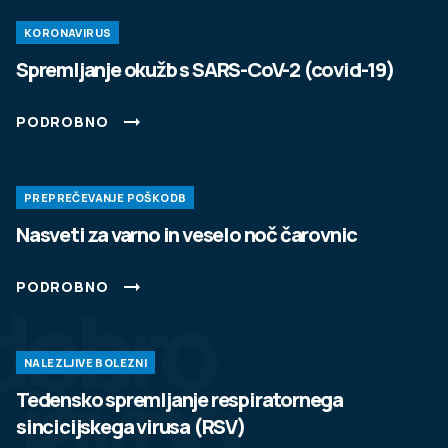
KORONAVIRUS
Spremljanje okužb s SARS-CoV-2 (covid-19)
PODROBNO
PREPREČEVANJE POŠKODB
Nasveti za varno in veselo noč čarovnic
PODROBNO
dobro
NALEZLJIVE BOLEZNI
javno
Tedensko spremljanje respiratornega
sincicijskega virusa (RSV)