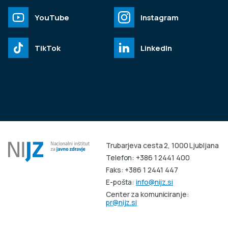
YouTube
Instagram
TikTok
LinkedIn
Trubarjeva cesta 2, 1000 Ljubljana
Telefon: +386 1 2441 400
Faks: +386 1 2441 447
E-pošta:
info@nijz.si
Center za komuniciranje:
pr@nijz.si