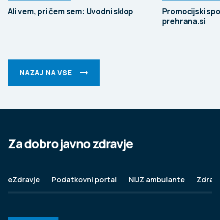
Ali vem, pri čem sem: Uvodni sklop
Promocijski spo
prehrana.si
NAZAJ NA VSE
Za dobro javno zdravje
eZdravje
Podatkovni portal
NIJZ ambulante
Zdravj