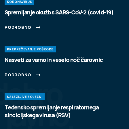
KORONAVIRUS
Spremljanje okužb s SARS-CoV-2 (covid-19)
PODROBNO
PREPREČEVANJE POŠKODB
Nasveti za varno in veselo noč čarovnic
PODROBNO
dobro
NALEZLJIVE BOLEZNI
javno
Tedensko spremljanje respiratornega
sincicijskega virusa (RSV)