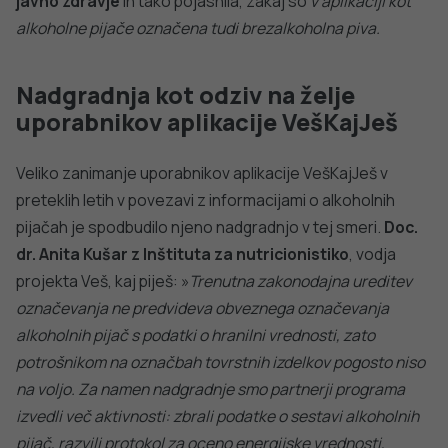
Več o projektu Veš kaj
piješ?:
https://www.nutris.org/veskajpijes
DODATNO BRANJE
Sorodni članki
VSE IZ TEMATIKE
PREHRANA
PREHRANA