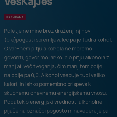
pijače = 1 rezini kruha
Z nadgradnjo mobilne aplikacije VešKajJeš boste od zdaj
lahko preverili tudi, kako kalorične so alkoholne pijače, saj
tega podatka na večini embalaž te skupine izdelkov ne
boste našli. S skeniranjem črtne kode na alkoholni pijači
se vam bo v aplikaciji prikazal podatek o energijski
vrednosti alkoholne pijače na merico in na 100 ml. Poleg
tega boste lahko z drsnikom preverili, koliko energijske
vrednosti predstavlja določena količina alkoholne pijače.
Hitro in preprosto!
Kot poudarjajo na ZPS, alkoholne pijače niso
problematične le z vidika vsebnosti alkohola, ampak lahko
pomembno prispevajo k dnevnemu energijskemu vnosu
– s pitjem dobimo le kalorije, ne pa hranljivih snovi, ki bi jih