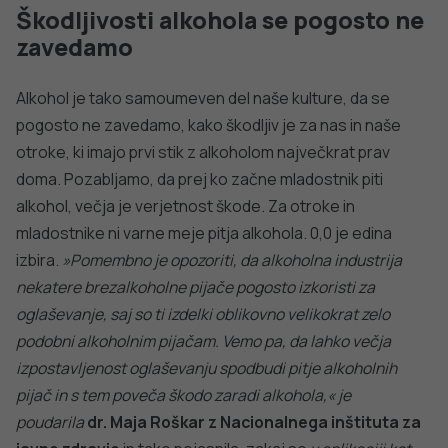
Še več informacij najdete na povezavah
spodaj
Rezultate pregleda, ki so prosto dostopni, si lahko
ogledate na
Pivo in pijače na osnovi piva: manj
alkohola, veliko kalorij (veskajjes.si)
Več o problematiki pitja alkohola lahko preberete
na
https://veskajjes.si/nasveti-in-novice/51-
nasveti-za-zdravo-prehranjevanje/kako-skodljivo-
je-pitje-alkohola-in-kaj-pomenijo-meje-manj-
tveganega-pitja
Več o sami nadgradnji najdete
na
https://veskajjes.si/nasveti-in-novice/kalorije-v-
alkoholu-ni-jih-malo