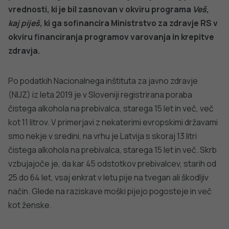
Pri ZPS so pregledali skoraj 100 piv oz. pijač na osnovi
piva. »
Piva in radlerji, tudi njihove brezalkoholne različice,
vsebujejo sladkor, tudi njihova energijska vrednost ni
nezanemarljiva. Nadgradnja aplikacije VešKajJeš je zato
zelo dobrodošla, saj bo prav vsak potrošnik lahko prišel do
podatka o energijski vrednosti katere koli alkoholne
pijače
,« je pojasnila
Melita Kogovšek z Zveze
potrošnikov Slovenije.
Pomembno je tudi, da so v
aplikacijo vgrajena sporočila, s katerimi potrošnike
ozaveščamo o škodljivostih pitja alkohola in o tem, da
varnega pitja alkohola ni. Aplikaciji so dodane
tudi
povezave do spletnih strani
, kjer lahko preverite, ali
pijete preveč.