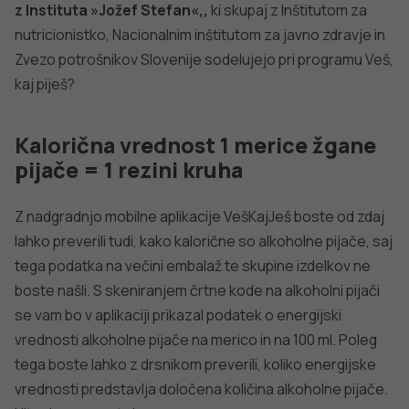
Spremljanje okužb s SARS-CoV-2 (covid-19)
PODROBNO
PREPREČEVANJE POŠKODB
Nasveti za varno in veselo noč čarovnic
PODROBNO
dobro
NALEZLJIVE BOLEZNI
javno
Tedensko spremljanje respiratornega
sincicijskega virusa (RSV)
PODROBNO