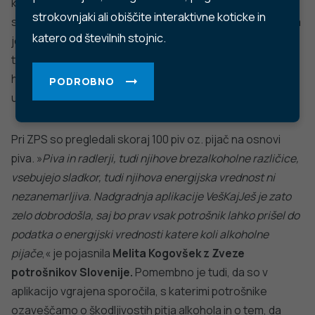
YouTube
Instagram
TikTok
LinkedIn
Trubarjeva cesta 2, 1000 Ljubljana
Telefon: +386 1 2441 400
Faks: +386 1 2441 447
E-pošta:
info@nijz.si
Center za komuniciranje:
pr@nijz.si