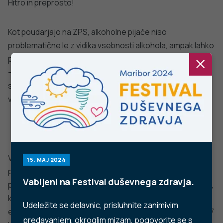
zdravje
Stopite v stik z nami
Ne najdete odgovora na vaše vprašanje? Zastavite nam
vprašanje!
POŠLJI VPRAŠANJE
Facebook
Twitter