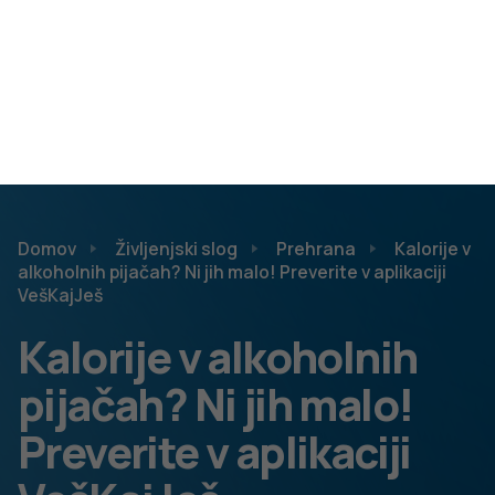
Partnerji programa Veš kaj piješ?, ki ga sofinancira
Ministrstvo za zdravje RS, za letos načrtujejo še več
nadgradenj
. »Mobilne aplikacije so živa stvar. Po eni strani
potrebujejo redne posodobitve, ki jih narekujejo Google in
Apple s posodabljanjem svojih trgovin, po drugi strani pa
nadgradnje za zagotavljanje novih funkcionalnosti. Te
pogosto narekujejo uporabniki s komentarji, sporočili in z
uporabo aplikacije – kot zanimivost, piva so med najbolj
iskanimi izdelki v sistemu,«
je pojasnil
dr.
Bojan Blažica
z
Instituta »Jožef Stefan«,
,
ki skupaj z Inštitutom za
nutricionistko, Nacionalnim inštitutom za javno zdravje in
Zvezo potrošnikov Slovenije sodelujejo pri programu Veš,
kaj piješ?
Kalorična vrednost 1 merice žgane