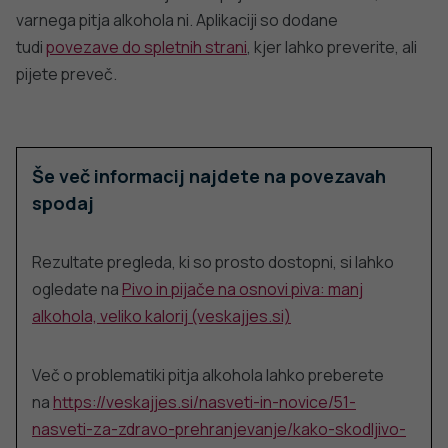
© 2022 Nacionalni Inštitut za javno zdravje RS. Uporaba
in objava podatkov je dovoljena le z navedbo vira.
Politika varstva osebnih podatkov
Pogoji uporabe spletnega mesta
Politika piškotkov
Izjava o dostopnosti
Produkcija:
Ta spletna stran uporablja piškotke. Obvezni piškotki in
piškotki, ki ne obdelujejo osebnih podatkov, so že nameščeni.
Z vašim soglasjem pa vam bomo naložili tudi piškotke za
izboljšanje vaše uporabniške izkušnje. Več informacij o
piškotkih si lahko preberite na strani
Piškotki
, kjer lahko tudi
urejate nastavitve.
Slovenščina
Spremeni nastavitve
Izberi vse in zapri