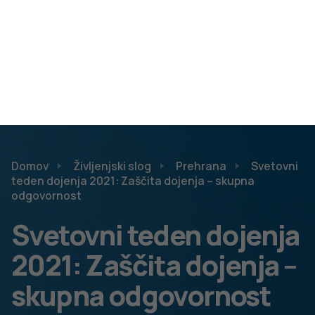
zgodnjega starševstva smo oblikovali v vodnik
Pričakujemo dojenčka. Njegova elektronska različica je
prosto dostopna na
naslednji povezavi
.
3. Pomembno je uživanje pestre in
mešane prehrane
Pred načrtovanjem nosečnosti, med nosečnostjo, po
porodu oziroma v času dojenja je potrebno nameniti več
pozornosti uravnoteženi prehrani ter s tem optimalnemu
vnosu vitaminov in mineralov.
Večina potreb po hranilih si zagotavljamo z
uravnoteženo prehrano. Šele takrat, ko z
uravnoteženo prehrano ne moremo doseči
ustreznega prehranskega statusa, posežemo po