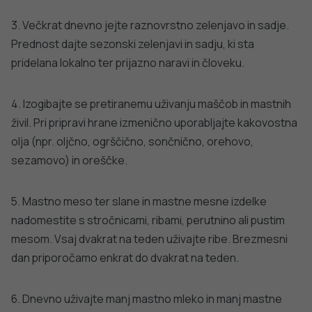
Kje najdemo vitamin B12 v prehrani?
Ne najdemo ga v živilih rastlinskega izvora, razen, če
vsebujejo kvasovke ali mikroorganizme. Nahaja se v živilih
živalskega izvora, kot so jetra, rdeče meso, drobovina,
ribe, mleko in mlečni izdelki, jajca. Z vitaminom B12 so
obogatena živila s sojo in drugi rastlinski napitki ter žita za
zajtrk.
Nosečnice in doječe matere, ki zaradi načina
prehranjevanja ali drugih vzrokov ne dosegajo priporočil
glede prehranskega vnosa vitamina B12, ga lahko
dopolnjujejo z obogatenimi živili in/ali prehranskimi
dopolnili. S prehranskimi dopolnili naj prilagojeno svojemu
načinu prehranjevanja zaužijejo dnevno med 4 in 5 µg