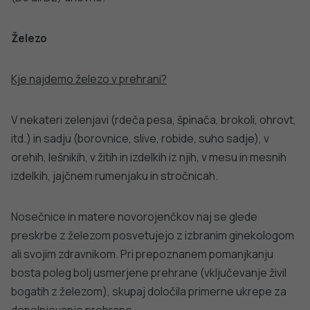
Ta spletna stran uporablja piškotke. Obvezni piškotki in
piškotki, ki ne obdelujejo osebnih podatkov, so že nameščeni.
Z vašim soglasjem pa vam bomo naložili tudi piškotke za
izboljšanje vaše uporabniške izkušnje. Več informacij o
piškotkih si lahko preberite na strani
Piškotki
, kjer lahko tudi
urejate nastavitve.
Slovenščina
Spremeni nastavitve
Izberi vse in zapri