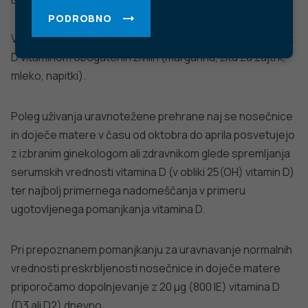
Trubarjeva cesta 2, 1000 Ljubljana
Telefon: +386 1 2441 400
Faks: +386 1 2441 447
E-pošta:
info@nijz.si
Center za komuniciranje:
pr@nijz.si
© 2022 Nacionalni Inštitut za javno zdravje RS. Uporaba
in objava podatkov je dovoljena le z navedbo vira.
Politika varstva osebnih podatkov
Pogoji uporabe spletnega mesta
Politika piškotkov
Izjava o dostopnosti
Produkcija: