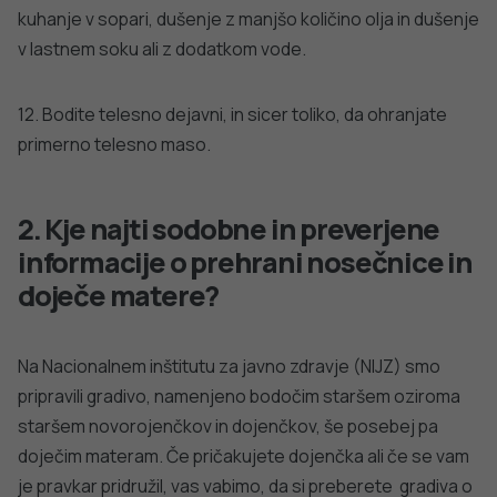
DODATNO BRANJE
Sorodni članki
VSE IZ TEMATIKE
PREHRANA
PREHRANA
Približno tretj
Svetovni dan hrane 2023
teden posega po
so hamburgerji 
PODROBNO
PODROBNO