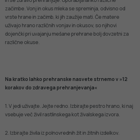
V rastlinskih oljih in oreščkih.
Poleg zdrave prehrane s kakovostnimi rastlinskimi
maščobami (rastlinska olja, oreščki) naj nosečnice in
doječe matere vsaj dvakrat na teden uživajo ribe, od tega
vsaj enkrat tedensko mastne morske ribe (sardine,
slanik, skuša, losos, tuna v konzervi). Večjih rib roparic
(morski pes, mečarica, tudi fileji večjih tun) naj ne uživajo.
Nosečnice in doječe matere, ki ne dosegajo teh
priporočil ali rib ne uživajo, lahko dopolnjujejo prehranski
vnos ω-3 maščobnih kislin (DHK, EPA) s prehranskimi
dopolnili z dnevnim odmerkom do največ 300 mg
DHK/EPA.
B12