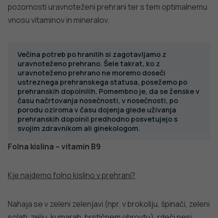
PODROBNO
dobro
NALEZLJIVE BOLEZNI
javno
Tedensko spremljanje respiratornega
sincicijskega virusa (RSV)
zdravje
PODROBNO
Stopite v stik z nami