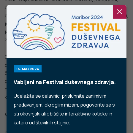
Ne najdete odgovora na vaše vprašanje? Zastavite nam
vprašanje!
POŠLJI VPRAŠANJE
Facebook
Twitter
YouTube
Instagram
TikTok
LinkedIn