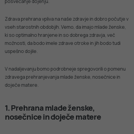
in doječe matere v času od oktobra do aprila posvetujejo
z izbranim ginekologom ali zdravnikom glede spremljanja
serumskih vrednosti vitamina D (v obliki 25(OH) vitamin D)
ter najbolj primernega nadomeščanja v primeru
ugotovljenega pomanjkanja vitamina D.
Pri prepoznanem pomanjkanju za uravnavanje normalnih
vrednosti preskrbljenosti nosečnice in doječe matere
priporočamo dopolnjevanje z 20 µg (800 IE) vitamina D
(D3 ali D2) dnevno.
Železo
Kje najdemo železo v prehrani?
V nekateri zelenjavi (rdeča pesa, špinača, brokoli, ohrovt,