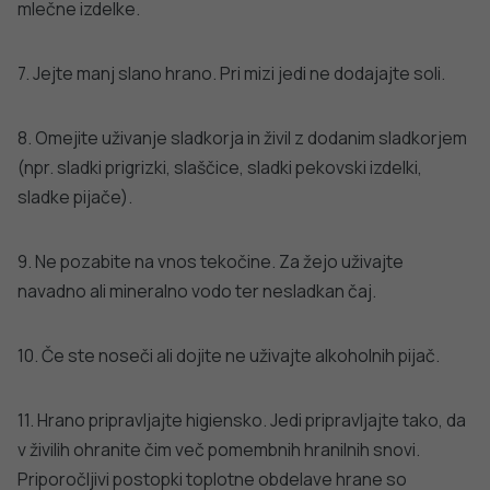
vitamina B12.
4. Dojenje in pandemija COVID-19
Na spletni strani ZDAJ objavljamo
aktualne informacije in
priporočila v zvezi z dojenjem in epidemijo COVID-19
.
V izrednih razmerah, kot je na primer pandemija COVID-
19, je še posebej pomembno, da smo pozorni na ranljive
družine z dojenčki. Ne glede na to, ali so ti otroci dojeni ali
hranjeni z mlečnimi nadomestki, mora njihova prehrana
ustrezati razvojnim potrebam. Matere oziroma starši v
takih okoliščinah navadno potrebujejo več podpore in
pomoči, da bi zmogli dobro poskrbeti za kakovostno
prehrano svojih otrok.