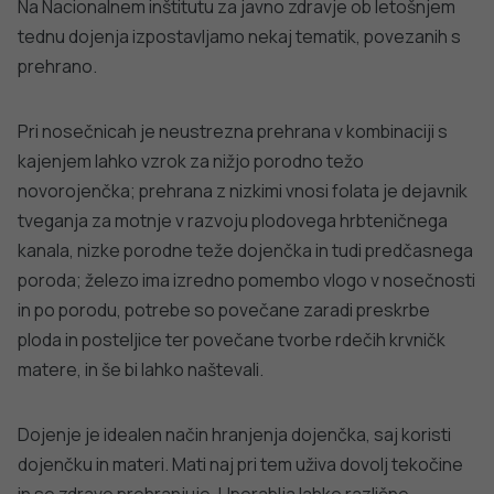
itd.) in sadju (borovnice, slive, robide, suho sadje), v
orehih, lešnikih, v žitih in izdelkih iz njih, v mesu in mesnih
izdelkih, jajčnem rumenjaku in stročnicah.
Nosečnice in matere novorojenčkov naj se glede
preskrbe z železom posvetujejo z izbranim ginekologom
ali svojim zdravnikom. Pri prepoznanem pomanjkanju
bosta poleg bolj usmerjene prehrane (vključevanje živil
bogatih z železom), skupaj določila primerne ukrepe za
dopolnjevanje prehrane.
Esencialne maščobne kisline
Kje najdemo esencialne maščobne kisline v prehrani?