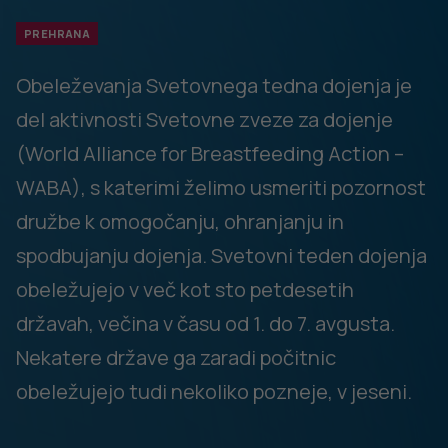
prehranskih dopolnilih. Pomembno je, da se ženske v
času načrtovanja nosečnosti, v nosečnosti, po
porodu oziroma v času dojenja glede uživanja
prehranskih dopolnil predhodno posvetujejo s
svojim zdravnikom ali ginekologom.
Folna kislina – vitamin B9
Kje najdemo folno kislino v prehrani?
Nahaja se v zeleni zelenjavi (npr. v brokoliju, špinači, zeleni
solati, zelju, kumarah, brstičnem ohrovtu), rdeči pesi,
paradižniku, pomarančah, stročnicah, pšeničnih kalčkih, v
polnovrednih žitih in izdelkih iz njih (kruh), krompirju, mesu,
jetrih, mleku in mlečnih izdelkih, nekaterih vrstah sira, v
jajcih, s folno kislino obogatenih živilih (kot so žita za
zajtrk).