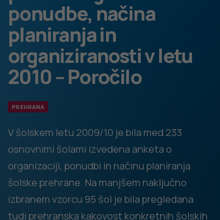
živil v obroke, ki lahko pomembno vplivajo na izboljšanje ali
poslabšanje hranilne in energijske vrednosti obroka.
Rezultati raziskave so na voljo
v priponki
.
DODATNO BRANJE
Sorodni članki
VSE IZ TEMATIKE
PREHRANA
PREHRANA