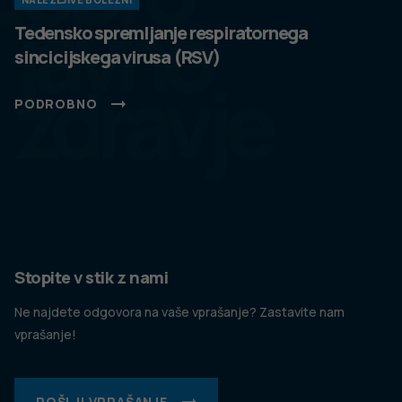
Politika varstva osebnih podatkov
Pogoji uporabe spletnega mesta
Politika piškotkov
Izjava o dostopnosti
Produkcija:
Ta spletna stran uporablja piškotke. Obvezni piškotki in
piškotki, ki ne obdelujejo osebnih podatkov, so že nameščeni.
Z vašim soglasjem pa vam bomo naložili tudi piškotke za
izboljšanje vaše uporabniške izkušnje. Več informacij o
piškotkih si lahko preberite na strani
Piškotki
, kjer lahko tudi
urejate nastavitve.
Slovenščina
Spremeni nastavitve
Izberi vse in zapri