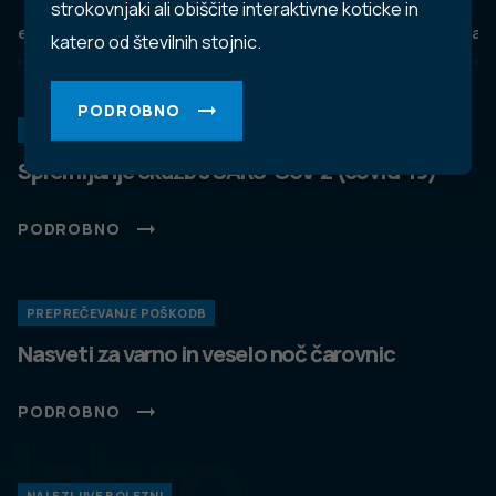
TikTok
LinkedIn
Trubarjeva cesta 2, 1000 Ljubljana
Telefon: +386 1 2441 400
Faks: +386 1 2441 447
E-pošta:
info@nijz.si
Center za komuniciranje:
pr@nijz.si
© 2022 Nacionalni Inštitut za javno zdravje RS. Uporaba
in objava podatkov je dovoljena le z navedbo vira.