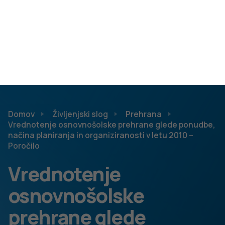
Zadnje posodobljeno: 23.11.2022
Objavljeno: 09.06.2011
Cilj raziskave je bil pregledati izvajanje šolske prehrane z
vidika upoštevanja priporočil zdravega prehranjevanja ter
oceniti jedilnike z vidika upoštevanja priporočil prehrane
kakovosti. S tem so strokovnjaki Inštituta za varovanje
zdravja želeli strokovno podpreti šole pri izboljšanju
stanja ponudbe in usmeriti aktivnosti na področju
odprave pomanjkljivosti v sistemu organizirane prehrane
učencev. Metode dela, ki so jih uporabili, so bili presečni
deskriptivni epidemiološki pristop, semi-kvalitativna
metoda vrednotenja jedilnikov, komparativna metoda in
osnovna statistična analiza. Prehransko kakovost
jedilnikov so ugotavljali na osnovi pogostosti vključitve
posameznih priporočenih oziroma odsvetovanih skupin