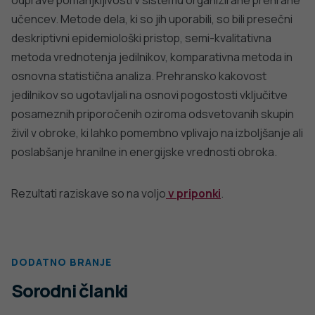
PODROBNO
PREPREČEVANJE POŠKODB
Nasveti za varno in veselo noč čarovnic
PODROBNO
dobro
NALEZLJIVE BOLEZNI
javno
Tedensko spremljanje respiratornega
sincicijskega virusa (RSV)
zdravje
PODROBNO