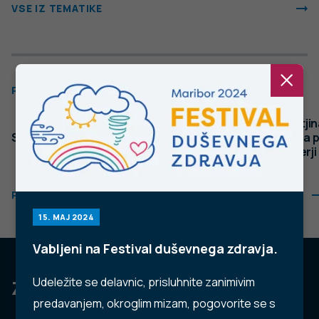
Stopite v stik z nami
Ne najdete odgovora na vaše vprašanje? Zastavite nam
vprašanje!
POŠLJI VPRAŠANJE
Facebook
Twitter
YouTube
Instagram