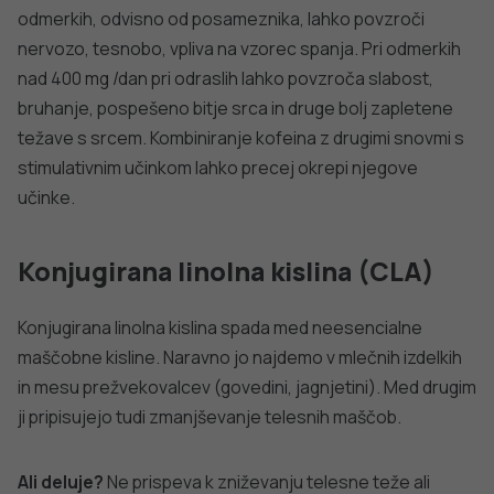
Faks: +386 1 2441 447
E-pošta:
info@nijz.si
Center za komuniciranje:
pr@nijz.si
© 2022 Nacionalni Inštitut za javno zdravje RS. Uporaba
in objava podatkov je dovoljena le z navedbo vira.
Politika varstva osebnih podatkov
Pogoji uporabe spletnega mesta
Politika piškotkov
Izjava o dostopnosti
Produkcija:
Ta spletna stran uporablja piškotke. Obvezni piškotki in
piškotki, ki ne obdelujejo osebnih podatkov, so že nameščeni.
Z vašim soglasjem pa vam bomo naložili tudi piškotke za
izboljšanje vaše uporabniške izkušnje. Več informacij o
piškotkih si lahko preberite na strani
Piškotki
, kjer lahko tudi
urejate nastavitve.