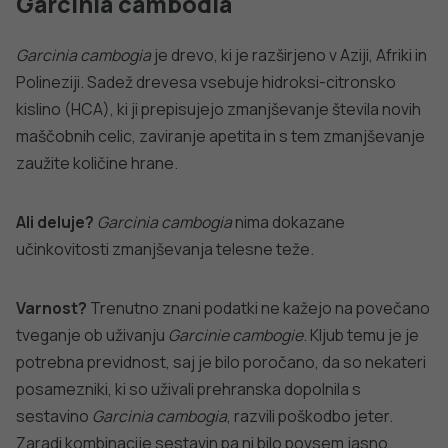
listov zelenega čaja. Ekstraktom pripisujejo
zmanjševanje telesne teže s povečano energijsko
porabo (»izgorevanjem kalorij«), z razbijanjem
maščobnih celic in z zmanjšano absorpcijo maščob.
Ali deluje?
Zeleni čaj in ekstrakti zelenega čaja lahko le
malo pripomorejo k zmanjševanju telesne teže.
Varnost?
Uživanje zelenega čaja je znano in ni povezano
s tveganji za zdravje. Ekstrakti zelenega čaja pa se zelo
razlikujejo po kakovosti in vsebnosti polifenolnih snovi
imenovanih katehini (npr. EC, ECG, EGC, ECGC). Ti lahko
predstavljajo tveganje za zdravje, predvsem se
dolgotrajno uživanje takih izdelkov povezuje s poškodbo
jeter.