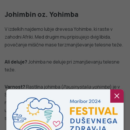
NALEZLJIVE BOLEZNI
javno
Tedensko spremljanje respiratornega
sincicijskega virusa (RSV)
zdravje
PODROBNO
Stopite v stik z nami
Ne najdete odgovora na vaše vprašanje? Zastavite nam
vprašanje!