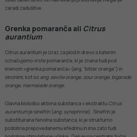
V primeru neželenih učinkov na organizem in v primeru, da
ste kronični bolnik ter redno uživate zdravila, se
posvetujte s svojim zdravnikom. Vabimo pa vas, da nam o
tem poročate s spletnim obrazcem, dostopnem
na
naslednji povezavi
.
Prirejeno po: NIH, National Institutes of Health, Dietary
Supplements for Weight Loss, Fact Sheet for
Consumers, pridobljeno s spletne strani,
na naslednji
povezavi
.
DODATNO BRANJE
Sorodni članki