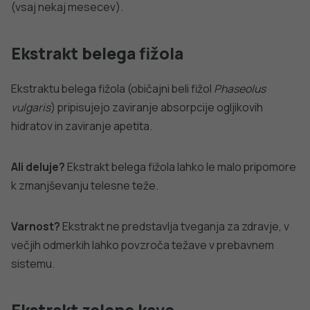
Krom je mikroelement, ki ga organizem potrebuje v več
biokemijskih procesih, tudi pri regulaciji nivoja krvnega
sladkorja. Pogosto mu pripisujejo trditve o povečanju
mišične mase, zniževanju maščob in zaviranju apetita.
Ali deluje?
Krom bo zelo malo pripomogel k zmanjševanju
maščob in telesne teže.
Varnost?
Vnos kroma je varen do 100 mikrogramov
dnevno. Dlje časa trajajoče (več kot 6 mesecev) uživanje
višjih odmerkov predstavlja tveganje za zdravje.
Malinovi ketoni
Malinovi ketoni so polifenolne snovi, pridobljene z
ekstrakcijo iz malin. V EU imajo status novega živila, zato