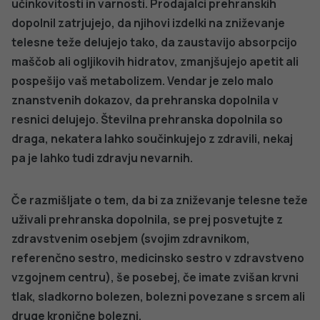
Ali deluje?
Prehranska dopolnila s kofeinom sprva lahko
PODROBNO
prispevajo k zmanjševanju telesne teže, vendar se s
časom telo nanj navadi, zato učinka na daljši rok običajno
ni.
Varnost?
Kofein je varen v nizkih odmerkih. V višjih
odmerkih, odvisno od posameznika, lahko povzroči
nervozo, tesnobo, vpliva na vzorec spanja. Pri odmerkih
nad 400 mg /dan pri odraslih lahko povzroča slabost,
bruhanje, pospešeno bitje srca in druge bolj zapletene
težave s srcem. Kombiniranje kofeina z drugimi snovmi s
stimulativnim učinkom lahko precej okrepi njegove
učinke.
Konjugirana linolna kislina (CLA)