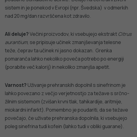
VSE IZ TEMATIKE
VARNOST ŽIVIL
VARNOST ŽIVI
Ravnanje z živili,
Letak s priporočili v primeru poplav
poplavno vodo
PODROBNO
PODROBNO
Za dobro javno zdravje