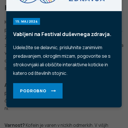
POŠLJI VPRAŠANJE
Facebook
Twitter
YouTube
Instagram
TikTok
LinkedIn
Trubarjeva cesta 2, 1000 Ljubljana
Telefon: +386 1 2441 400