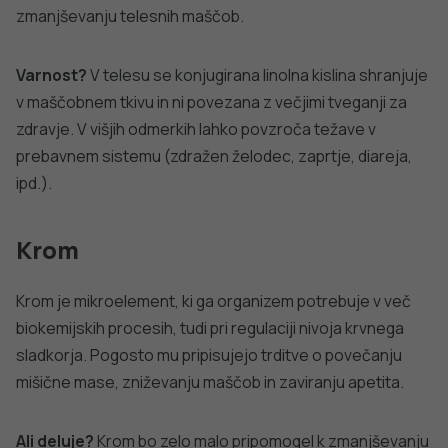
Slovenščina
Spremeni nastavitve
Izberi vse in zapri