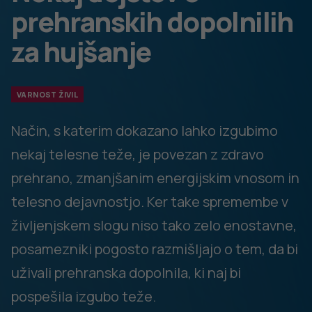
Varnost?
V višjih odmerkih lahko povzroča težave v
prebavnem sistemu (napihovanje, blaga slabost, zaprtje,
slaba prebava, ipd.). Alergični na morske sadeže imajo
lahko z alergijami povezane težave.
Johimbin oz. Yohimba
V izdelkih najdemo lubje drevesa Yohimbe, ki raste v
zahodni Afriki. Med drugim mu pripisujejo dvig libida,
povečanje mišične mase terzmanjševanje telesne teže.
Ali deluje?
Johimba ne deluje pri zmanjševanju telesne
teže.