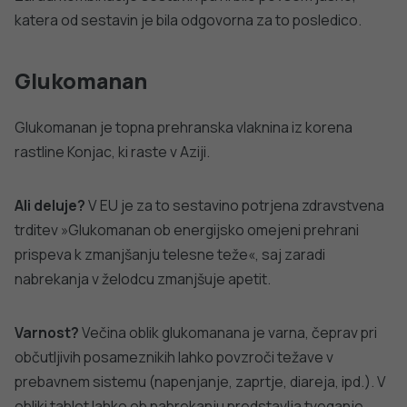
Splošno o uživanju prehranskih
dopolnil za hujšanje
Tako kot ostala prehranska dopolnila, so prehranska
dopolnila za hujšanje koncentrirani viri snovi, ki imajo
hranilne ali fiziološke učinke na organizem, zato se
neželeni učinki lahko pojavijo. Večina prehranskih dopolnil
za hujšanje vsebuje mešanice sestavin, katerih skupno
delovanje običajno ni preučeno.
Če se odločite, da boste uživali prehranska dopolnila za
hujšanje, naj bo to za krajši čas.
Odsvetujemo nakup preko spleta.