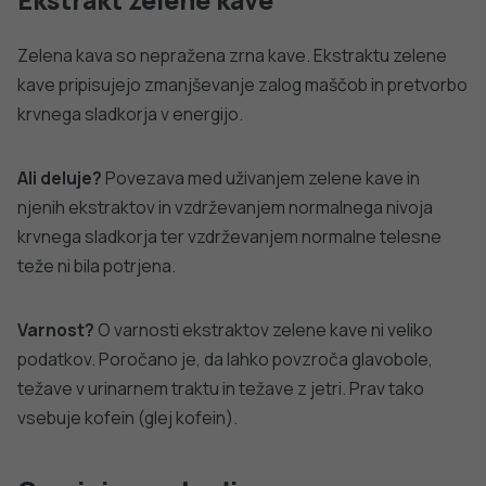
izdelki, ki vsebujejo to sestavino niso dovoljeni, dokler se
ne izkaže varnost uživanja ob predvideni uporabi.
Ali deluje?
Učinki na zmanjševanje telesne teže niso
znani.
Mate (glej kofein)
Zeleni čaj in ekstrakt zelenega čaja
Camellia sinensis
(
Thea sinensis
,čajevec) je grm,
katerega listi in listni popki se tradicionalno uporabljajo za
pripravo zelenih čajev (vodnih poparkov). Sestavine
prehranskih dopolnil so bili v preteklosti največkrat
uprašeni listi, v zadnjem času pa te, zaradi
standardizacije sestavin, zamenjujejo različni ekstrakti