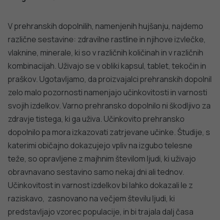
Konjugirana linolna kislina spada med neesencialne
maščobne kisline. Naravno jo najdemo v mlečnih izdelkih
in mesu prežvekovalcev (govedini, jagnjetini). Med drugim
ji pripisujejo tudi zmanjševanje telesnih maščob.
Ali deluje?
Ne prispeva k zniževanju telesne teže ali
zmanjševanju telesnih maščob.
Varnost?
V telesu se konjugirana linolna kislina shranjuje
v maščobnem tkivu in ni povezana z večjimi tveganji za
zdravje. V višjih odmerkih lahko povzroča težave v
prebavnem sistemu (zdražen želodec, zaprtje, diareja,
ipd.).
Krom