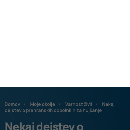
lahko povezano z večjo verjetnostjo za težave s srčno-
žilnim sistemom (zvišan krvni tlak, tahikardije, aritmije,
miokardni infarkt). Pomembno je poudariti, da se težave
povečajo, če uživate prehranska dopolnila, ki vsebujejo
poleg sinefrina tudi kofein (lahko tudi v obliki guarane).
Guarana (glej kofein)
Hitosan
Hitosan pridobivajo iz oklepov rakov, kozic, jastogov,
rarogov. Pripisujejo mu lastnosti vezanja maščob v
prebavnem sistemu.
Ali deluje?
Hitosan veže zelo majhno količino maščob, kar
ne zadostuje za dejansko izgubo telesne teže.