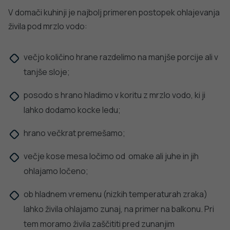
KORONAVIRUS
Spremljanje okužb s SARS-CoV-2 (covid-19)
PODROBNO
PREPREČEVANJE POŠKODB
Nasveti za varno in veselo noč čarovnic
PODROBNO
dobro
NALEZLJIVE BOLEZNI
Tedensko spremljanje respiratornega