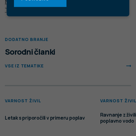
Center za komuniciranje:
pr@nijz.si
© 2022 Nacionalni Inštitut za javno zdravje RS. Uporaba
in objava podatkov je dovoljena le z navedbo vira.
Politika varstva osebnih podatkov
Pogoji uporabe spletnega mesta
Politika piškotkov
Izjava o dostopnosti
Produkcija:
Ta spletna stran uporablja piškotke. Obvezni piškotki in
piškotki, ki ne obdelujejo osebnih podatkov, so že nameščeni.
Z vašim soglasjem pa vam bomo naložili tudi piškotke za
izboljšanje vaše uporabniške izkušnje. Več informacij o
piškotkih si lahko preberite na strani
Piškotki
, kjer lahko tudi
urejate nastavitve.
Slovenščina