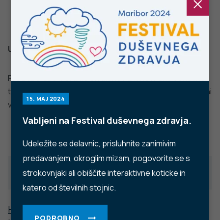
Facebook
Twitter
YouTube
Instagram
TikTok
LinkedIn
Trubarjeva cesta 2, 1000 Ljubljana
Telefon: +386 1 2441 400
Faks: +386 1 2441 447
E-pošta:
info@nijz.si