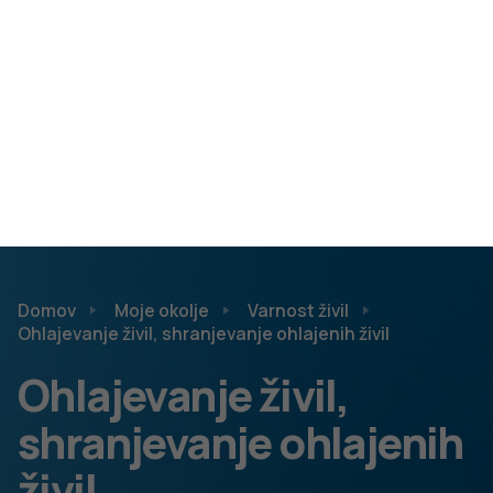
hrano večkrat premešamo;
večje kose mesa ločimo od omake ali juhe in jih
ohlajamo ločeno;
ob hladnem vremenu (nizkih temperaturah zraka)
lahko živila ohlajamo zunaj, na primer na balkonu. Pri
tem moramo živila zaščititi pred zunanjim
onesnaženjem.
Shranjevanje ohlajenih živil
V hladilniku naj bo gotova hrana shranjena v pokritih
posodah. Shranjena naj bo na višjih policah, kot
surova živila, še zlasti surovo meso. Nevarno bi bilo