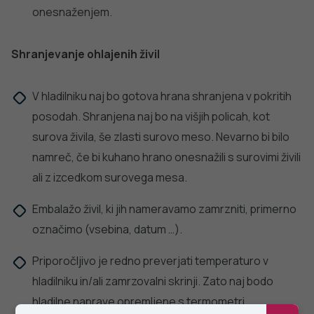
javno
sincicijskega virusa (RSV)
zdravje
PODROBNO
Stopite v stik z nami
Ne najdete odgovora na vaše vprašanje? Zastavite nam
vprašanje!
POŠLJI VPRAŠANJE