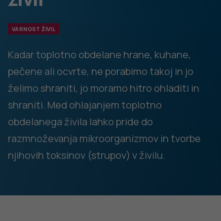
namreč, če bi kuhano hrano onesnažili s surovimi živili
ali z izcedkom surovega mesa.
Embalažo živil, ki jih nameravamo zamrzniti, primerno
označimo (vsebina, datum …).
Priporočljivo je redno preverjati temperaturo v
hladilniku in/ali zamrzovalni skrinji. Zato naj bodo
hladilne naprave opremljene s termometri
(Glej:
Navzkrižno onesnaženje živil z
mikroorganizmi
).
Uporaba ohlajenih živil
Pred uporabo moramo ohlajeno kuhano hrano ponovno
temeljito prevreti in jo takoj porabiti. Neporabljeno živilo ni
15. MAJ 2024
varno. (Glej:
Toplotna obdelava in pogrevanje živil
).