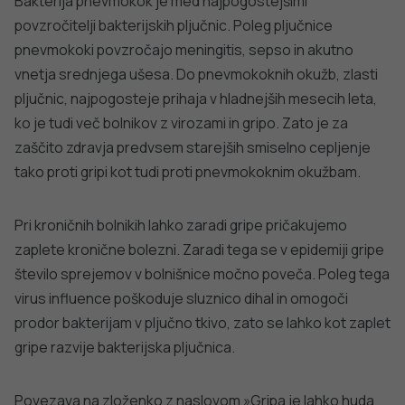
Bakterija pnevmokok je med najpogostejšimi
povzročitelji bakterijskih pljučnic. Poleg pljučnice
pnevmokoki povzročajo meningitis, sepso in akutno
vnetja srednjega ušesa. Do pnevmokoknih okužb, zlasti
pljučnic, najpogosteje prihaja v hladnejših mesecih leta,
ko je tudi več bolnikov z virozami in gripo. Zato je za
zaščito zdravja predvsem starejših smiselno cepljenje
tako proti gripi kot tudi proti pnevmokoknim okužbam.
Pri kroničnih bolnikih lahko zaradi gripe pričakujemo
zaplete kronične bolezni. Zaradi tega se v epidemiji gripe
število sprejemov v bolnišnice močno poveča. Poleg tega
virus influence poškoduje sluznico dihal in omogoči
prodor bakterijam v pljučno tkivo, zato se lahko kot zaplet
gripe razvije bakterijska pljučnica.
Povezava na zloženko z naslovom »Gripa je lahko huda