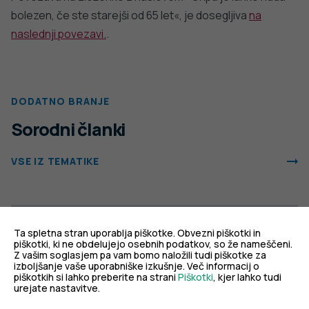
bolezen, če ste starejši od 65 let«, je dosegljiva
na
naslednji povezavi.
.
DODATNO BRANJE
Sorodni članki
VSE IZ TEMATIKE
Ta spletna stran uporablja piškotke. Obvezni piškotki in
NALEZLJIVE BOLEZNI
NALEZLJIVE B
piškotki, ki ne obdelujejo osebnih podatkov, so že nameščeni.
Z vašim soglasjem pa vam bomo naložili tudi piškotke za
izboljšanje vaše uporabniške izkušnje. Več informacij o
Tedensko sprem
piškotkih si lahko preberite na strani
Piškotki
, kjer lahko tudi
Spremljanje okužb s SARS-CoV-2
respiratornega 
urejate nastavitve.
(covid-19)
(RSV)