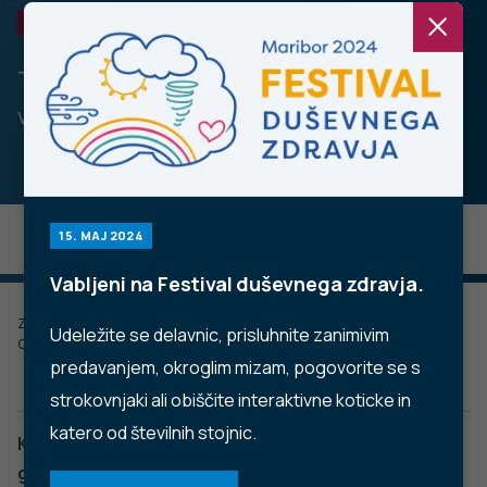
NALEZLJIVE BOLEZNI
Težave z gripo pri starejši populaciji -
vprašanja in odgovori.
15. MAJ 2024
Vabljeni na Festival duševnega zdravja.
Zadnje posodobljeno: 18.11.2022
Udeležite se delavnic, prisluhnite zanimivim
Objavljeno: 21.01.2019
predavanjem, okroglim mizam, pogovorite se s
strokovnjaki ali obiščite interaktivne koticke in
katero od številnih stojnic.
Kako se lahko čim bolj obvarujemo pred težavami z
gripo?