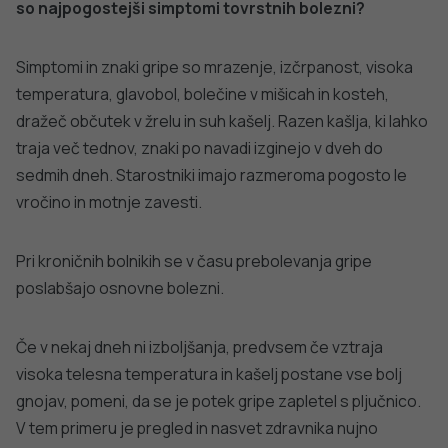
so najpogostejši simptomi tovrstnih bolezni?
Simptomi in znaki gripe so mrazenje, izčrpanost, visoka
temperatura, glavobol, bolečine v mišicah in kosteh,
dražeč občutek v žrelu in suh kašelj. Razen kašlja, ki lahko
traja več tednov, znaki po navadi izginejo v dveh do
sedmih dneh. Starostniki imajo razmeroma pogosto le
vročino in motnje zavesti.
Pri kroničnih bolnikih se v času prebolevanja gripe
poslabšajo osnovne bolezni.
Če v nekaj dneh ni izboljšanja, predvsem če vztraja
visoka telesna temperatura in kašelj postane vse bolj
gnojav, pomeni, da se je potek gripe zapletel s pljučnico.
V tem primeru je pregled in nasvet zdravnika nujno