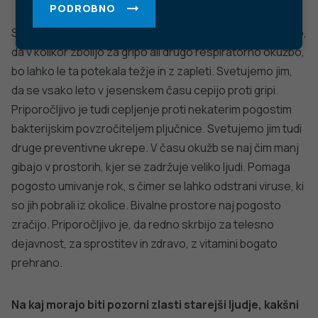
PODROBNO
Starejši prebivalci so skupina ljudi, pri katerih pričakujemo,
da v kolikor zbolijo za gripo ali drugo respiratorno okužbo,
bo lahko le ta potekala težje in z zapleti. Svetujemo jim,
da se vsako leto v jesenskem času cepijo proti gripi.
Priporočljivo je tudi cepljenje proti nekaterim pogostim
bakterijskim povzročiteljem pljučnice. Svetujemo jim tudi
druge preventivne ukrepe. V času okužb se naj čim manj
gibajo v prostorih, kjer se zadržuje veliko ljudi. Pomaga
pogosto umivanje rok, s čimer se lahko odstrani viruse, ki
so jih pobrali iz okolice. Bivalne prostore naj pogosto
zračijo. Priporočljivo je, da redno skrbijo za telesno
dejavnost, za sprostitev in zdravo, z vitamini bogato
prehrano.
Na kaj morajo biti pozorni zlasti starejši ljudje, kakšni