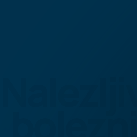
Nalezlji
bolezni