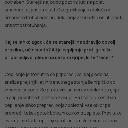
potreben. Starejši naj bodo pozorni tudi na pojav
zmedenost, prisotnost težkega dihanja in bolečin v
prsnem in trebušnem predelu, pojav nenadne oslabelosti,
prisotnost bruhanja.
Kaj se lahko zgodi, če se starejši ne zdravijo dovolj
pravilno, učinkovito? Ali je cepljenje proti gripi še
priporočljivo, glede na sezono gripe, ki že “teče”?
Cepljenje je trenutno še priporočljivo, saj glede na
analize prejšnjih let in trenutnega stanja še ni prišlo do
vrhunca sezone. Se pa število primerov obolelih za gripo
in gripi podobno boleznijo zvišuje. Pri starejših osebah
cepljenje lahko prepreči pojav bolezni, vsekakor pa
prepreči težek potek bolezni oziroma zaplete. Prav tako
svetujemo tudi cepljenje proti pnevmokoknim okužbam.